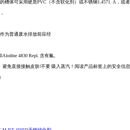
的槽体可采用硬质
PVC
（不含软化剂）或不锈钢
1.4571. A
，或者
）。
作为普通废水排放前应经
和
Alodine 4830 Repl.
含有氟。
。避免直接接触皮肤
!
不要
吸入蒸汽！阅读产品标签上的安全信
）
NG M-NT 4595D无铬钝化剂