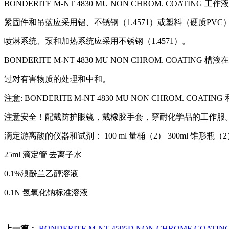
BONDERITE M-NT 4830 MU NON CHROM. COATING
工作液
紧固件和吊蓝应采用铝、不锈钢（
1.4571
）或塑料（硬质
PVC
喷淋系统、泵和加热系统应采用不锈钢（
1.4571
）。
BONDERITE M-NT 4830 MU NON CHROM. COATING
槽液在
过对有害物质的处理和中和。
注意
: BONDERITE M-NT 4830 MU NON CHROM. COATING
注意安全！配戴防护眼镜，戴橡胶手套，穿耐化学品的工作服
滴定游离酸的仪器和试剂：
100 ml
量桶（
2
）
300ml
锥形瓶（
2
25ml
滴定管
去离子水
0.1%
溴酚兰乙醇溶液
0.1N
氢氧化钠标准溶液
上一篇：
BONDERITE M-NT 4595D NON CHROME COATI