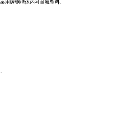
采用碳钢槽体内衬耐氟塑料。
息。