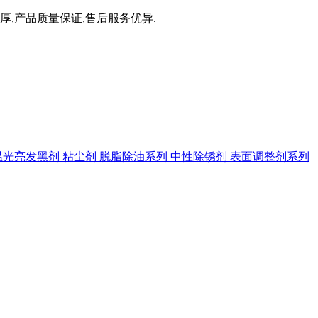
厚,产品质量保证,售后服务优异.
温光亮发黑剂
粘尘剂
脱脂除油系列
中性除锈剂
表面调整剂系列