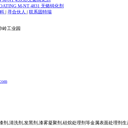
 COATING M-NT 4831 无铬钝化剂
百科
|
寻合伙人
|
联系固特瑞
沙岭工业园
.com
剂,清洗剂,发黑剂,漆雾凝聚剂,硅烷处理剂等金属表面处理剂生