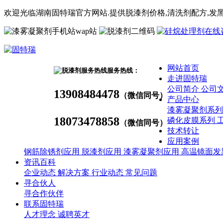
欢迎光临湖南固特瑞官方网站.提供脱漆剂价格,
清洗剂
配方
,发
wap站
网站首页
服务热线：
走进固特瑞
公司简介
公司
13908484478
（微信同号）
产品中心
漆雾凝聚剂系
18073478858
磷化皮膜系列
（微信同号）
技术转让
应用案例
钢筋除锈剂应用
脱漆剂应用
漆雾凝聚剂应用
高温镜面发
资讯百科
企业动态
解决方案
行业动态
常见问题
寻合伙人
寻合作伙伴
联系固特瑞
人才理念
诚聘英才