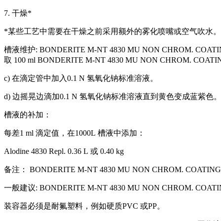
7.
干燥
*
*
某些工艺中需要在干燥之前采用额外的雾化喷嘴或空气吹水。
槽液维护
: BONDERITE M-NT 4830 MU NON CHROM. COAT
取
100 ml BONDERITE M-NT 4830 MU NON CHROM. COAT
c)
在滴定管中加入
0.1 N
氢氧化钠标准溶液。
d)
边摇晃边滴加
0.1 N
氢氧化钠标准溶液直到黄色变成蓝紫色
槽液的补加：
每差
1 ml
滴定值，在
1000L
槽液中添加：
Alodine 4830 Repl. 0.36 L
或
0.40 kg
备注：
BONDERITE M-NT 4830 MU NON CHROM. COATING / 
一般建议
: BONDERITE M-NT 4830 MU NON CHROM. COAT
装容器必须是耐氟塑料，例如硬质
PVC
或
PP
。