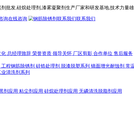
黑剂
批发,
硅烷处理剂
,漆雾凝聚剂
生产厂家和研发基地,技术力量雄
在线咨询
联系我们
文化
总经理致辞
荣誉资质
领导关怀
厂区剪影
合作单位
售后服务
列
工程钢筋除锈剂
硅锆处理剂
脱漆脱塑系列
镜面增光耐蚀剂
常
工业清洗剂系列
黑剂应用
粘尘剂应用
硅烷处理剂应用
无磷清洗脱脂剂应用