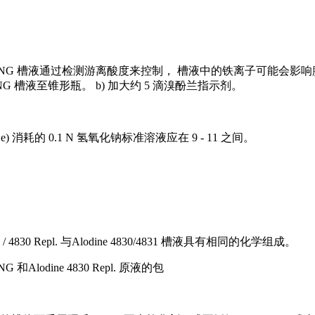
ING
槽液通过检测游离酸度来控制，
槽液中的铁离子可能会影响
ING
槽液至锥形瓶。
b)
加大约
5
滴溴酚兰指示剂。
。
e)
消耗的
0.1 N
氢氧化钠标准溶液应在
9 - 11
之间。
4830 Repl.
与
Alodine 4830/4831
槽液具有相同的化学组成。
ING
和
Alodine 4830 Repl.
原液的包