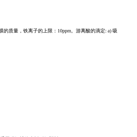
膜的质量，铁离子的上限：
10ppm
。
游离酸的滴定
: a)
吸