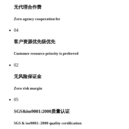
无代理合作费
Zero agency cooperation fee
04
客户资源优先级优先
Customer resource priority is preferred
02
无风险保证金
Zero risk margin
05
SGS&iso9001:2000质量认证
SGS & iso9001: 2000 quality certification