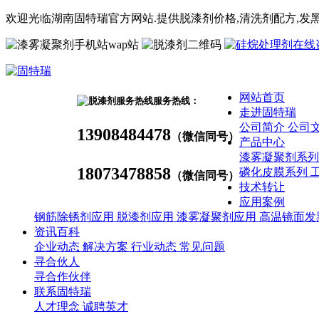
欢迎光临湖南固特瑞官方网站.提供脱漆剂价格,
清洗剂
配方
,发
wap站
网站首页
服务热线：
走进固特瑞
公司简介
公司
13908484478
（微信同号）
产品中心
漆雾凝聚剂系
18073478858
磷化皮膜系列
（微信同号）
技术转让
应用案例
钢筋除锈剂应用
脱漆剂应用
漆雾凝聚剂应用
高温镜面发
资讯百科
企业动态
解决方案
行业动态
常见问题
寻合伙人
寻合作伙伴
联系固特瑞
人才理念
诚聘英才