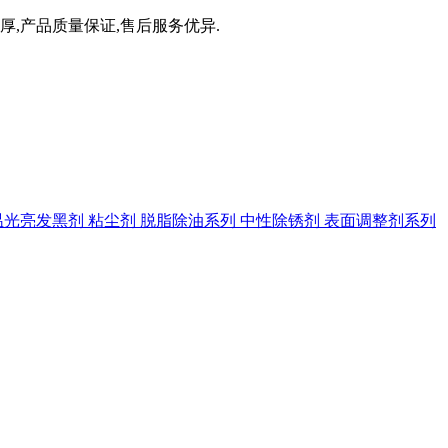
厚,产品质量保证,售后服务优异.
温光亮发黑剂
粘尘剂
脱脂除油系列
中性除锈剂
表面调整剂系列