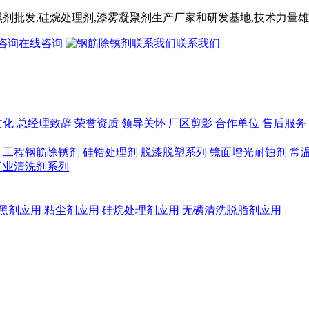
黑剂
批发,
硅烷处理剂
,漆雾凝聚剂
生产厂家和研发基地,技术力量雄
在线咨询
联系我们
文化
总经理致辞
荣誉资质
领导关怀
厂区剪影
合作单位
售后服务
列
工程钢筋除锈剂
硅锆处理剂
脱漆脱塑系列
镜面增光耐蚀剂
常
工业清洗剂系列
黑剂应用
粘尘剂应用
硅烷处理剂应用
无磷清洗脱脂剂应用