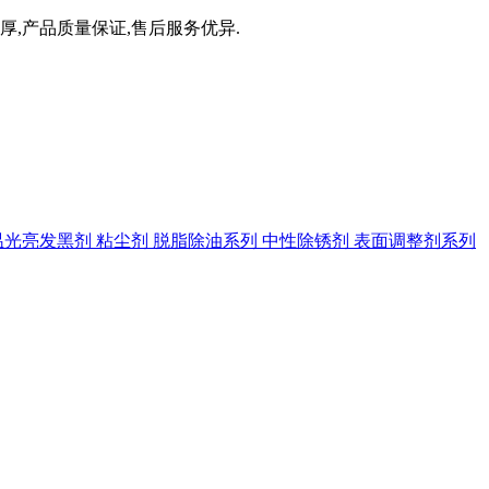
厚,产品质量保证,售后服务优异.
温光亮发黑剂
粘尘剂
脱脂除油系列
中性除锈剂
表面调整剂系列