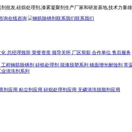
黑剂
批发,
硅烷处理剂
,漆雾凝聚剂
生产厂家和研发基地,技术力量雄
在线咨询
联系我们
文化
总经理致辞
荣誉资质
领导关怀
厂区剪影
合作单位
售后服务
列
工程钢筋除锈剂
硅锆处理剂
脱漆脱塑系列
镜面增光耐蚀剂
常
工业清洗剂系列
黑剂应用
粘尘剂应用
硅烷处理剂应用
无磷清洗脱脂剂应用