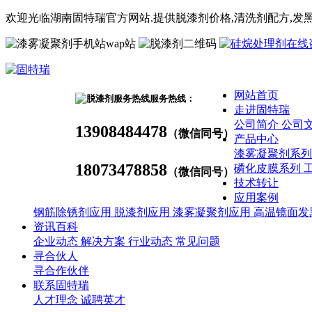
欢迎光临湖南固特瑞官方网站.提供脱漆剂价格,
清洗剂
配方
,发
wap站
网站首页
服务热线：
走进固特瑞
公司简介
公司
13908484478
（微信同号）
产品中心
漆雾凝聚剂系
18073478858
磷化皮膜系列
（微信同号）
技术转让
应用案例
钢筋除锈剂应用
脱漆剂应用
漆雾凝聚剂应用
高温镜面发
资讯百科
企业动态
解决方案
行业动态
常见问题
寻合伙人
寻合作伙伴
联系固特瑞
人才理念
诚聘英才