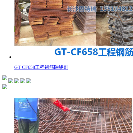
GT-CF658工程钢筋除锈剂