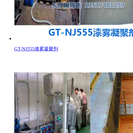
GT-NJ555漆雾凝聚剂