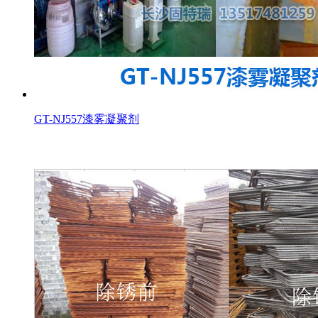
GT-NJ557漆雾凝聚剂