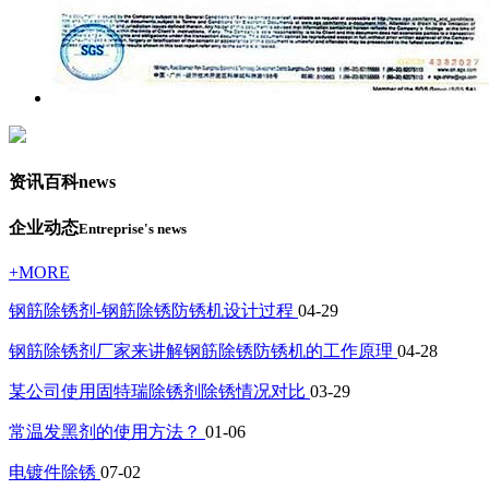
资讯百科
news
企业动态
Entreprise's news
+MORE
钢筋除锈剂-钢筋除锈防锈机设计过程
04-29
钢筋除锈剂厂家来讲解钢筋除锈防锈机的工作原理
04-28
某公司使用固特瑞除锈剂除锈情况对比
03-29
常温发黑剂的使用方法？
01-06
电镀件除锈
07-02