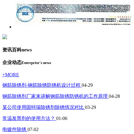
资讯百科
news
企业动态
Entreprise's news
+MORE
钢筋除锈剂-钢筋除锈防锈机设计过程
04-29
钢筋除锈剂厂家来讲解钢筋除锈防锈机的工作原理
04-28
某公司使用固特瑞除锈剂除锈情况对比
03-29
常温发黑剂的使用方法？
01-06
电镀件除锈
07-02