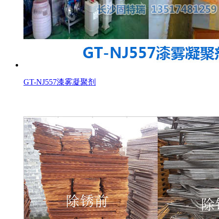
GT-NJ557漆雾凝聚剂