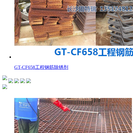
GT-CF658工程钢筋除锈剂