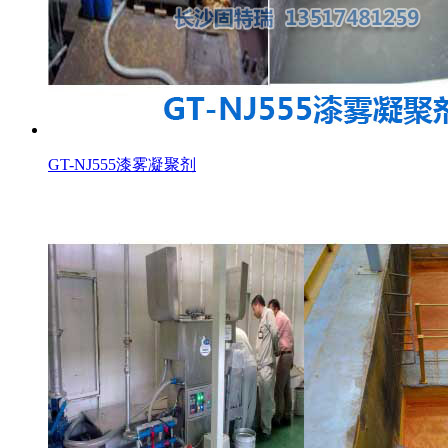
GT-NJ555漆雾凝聚剂