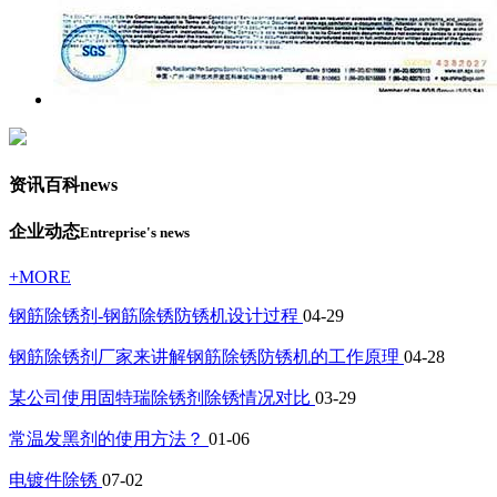
资讯百科
news
企业动态
Entreprise's news
+MORE
钢筋除锈剂-钢筋除锈防锈机设计过程
04-29
钢筋除锈剂厂家来讲解钢筋除锈防锈机的工作原理
04-28
某公司使用固特瑞除锈剂除锈情况对比
03-29
常温发黑剂的使用方法？
01-06
电镀件除锈
07-02