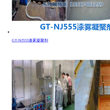
GT-NJ555漆雾凝聚剂