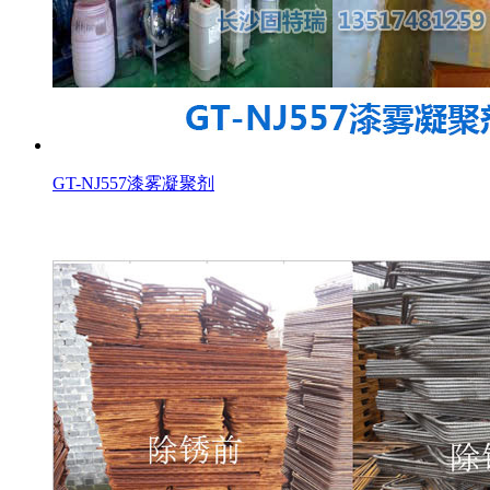
GT-NJ557漆雾凝聚剂