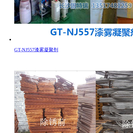
GT-NJ557漆雾凝聚剂