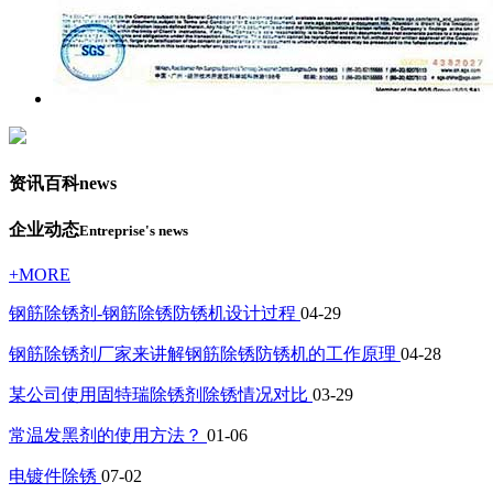
资讯百科
news
企业动态
Entreprise's news
+MORE
钢筋除锈剂-钢筋除锈防锈机设计过程
04-29
钢筋除锈剂厂家来讲解钢筋除锈防锈机的工作原理
04-28
某公司使用固特瑞除锈剂除锈情况对比
03-29
常温发黑剂的使用方法？
01-06
电镀件除锈
07-02