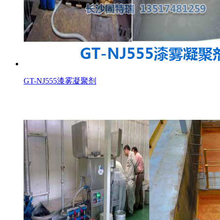
GT-NJ555漆雾凝聚剂