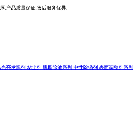
厚,产品质量保证,售后服务优异.
温光亮发黑剂
粘尘剂
脱脂除油系列
中性除锈剂
表面调整剂系列