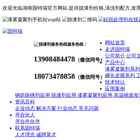
欢迎光临湖南固特瑞官方网站.提供脱漆剂价格,
清洗剂
配方
,发
wap站
网站首页
服务热线：
走进固特瑞
公司简介
公司
13908484478
（微信同号）
产品中心
漆雾凝聚剂系
18073478858
磷化皮膜系列
（微信同号）
技术转让
应用案例
钢筋除锈剂应用
脱漆剂应用
漆雾凝聚剂应用
高温镜面发
资讯百科
企业动态
解决方案
行业动态
常见问题
寻合伙人
寻合作伙伴
联系固特瑞
人才理念
诚聘英才