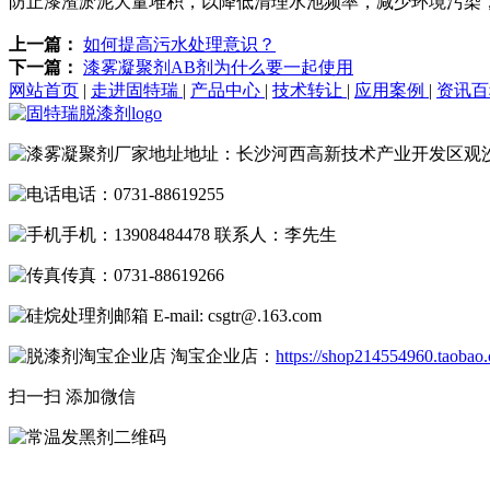
防止漆渣淤泥大量堆积，以降低清理水池频率，减少环境污染
上一篇：
如何提高污水处理意识？
下一篇：
漆雾凝聚剂AB剂为什么要一起使用
网站首页
|
走进固特瑞
|
产品中心
|
技术转让
|
应用案例
|
资讯
地址：长沙河西高新技术产业开发区观
电话：0731-88619255
手机：13908484478 联系人：李先生
传真：0731-88619266
E-mail: csgtr@.163.com
淘宝企业店：
https://shop214554960.taobao
扫一扫 添加微信