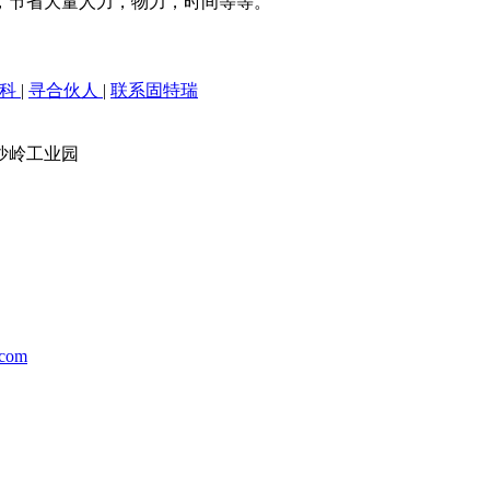
，节省大量人力，物力，时间等等。
百科
|
寻合伙人
|
联系固特瑞
沙岭工业园
.com