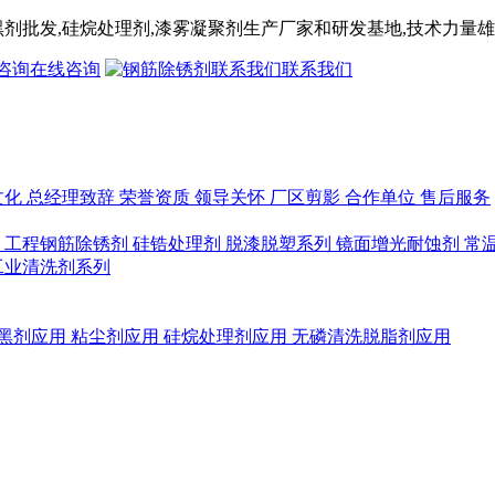
黑剂
批发,
硅烷处理剂
,漆雾凝聚剂
生产厂家和研发基地,技术力量雄
在线咨询
联系我们
文化
总经理致辞
荣誉资质
领导关怀
厂区剪影
合作单位
售后服务
列
工程钢筋除锈剂
硅锆处理剂
脱漆脱塑系列
镜面增光耐蚀剂
常
工业清洗剂系列
黑剂应用
粘尘剂应用
硅烷处理剂应用
无磷清洗脱脂剂应用