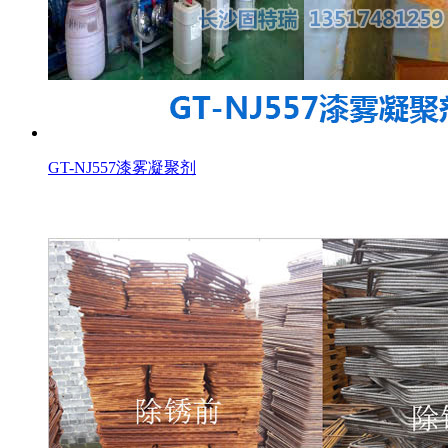
GT-NJ557漆雾凝聚剂