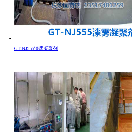
GT-NJ555漆雾凝聚剂