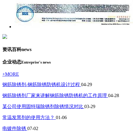
资讯百科
news
企业动态
Entreprise's news
+MORE
钢筋除锈剂-钢筋除锈防锈机设计过程
04-29
钢筋除锈剂厂家来讲解钢筋除锈防锈机的工作原理
04-28
某公司使用固特瑞除锈剂除锈情况对比
03-29
常温发黑剂的使用方法？
01-06
电镀件除锈
07-02