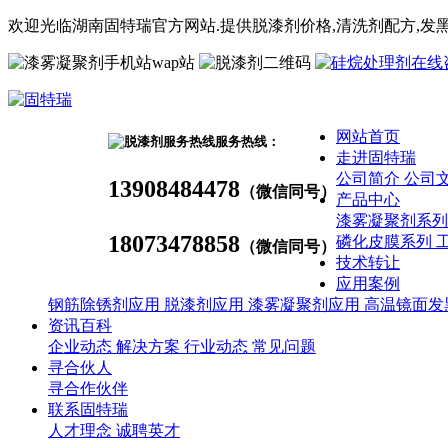
欢迎光临湖南固特瑞官方网站.提供脱漆剂价格,
清洗剂
配方
,发
wap站
网站首页
服务热线：
走进固特瑞
公司简介
公司
13908484478
（微信同号）
产品中心
漆雾凝聚剂系
18073478858
磷化皮膜系列
（微信同号）
技术转让
应用案例
钢筋除锈剂应用
脱漆剂应用
漆雾凝聚剂应用
高温镜面发
资讯百科
企业动态
解决方案
行业动态
常见问题
寻合伙人
寻合作伙伴
联系固特瑞
人才理念
诚聘英才