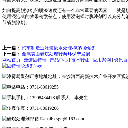
如何提高脱漆剂的脱漆速度还有一个非常重要的因素——就是
使用浸泡式的效果稍微差点，使用浸泡式时脱漆剂可以充分与
节省脱漆剂。
上一篇：
汽车制造业涂装废水处理-漆雾凝聚剂
下一篇：
金属表面硅烷处理转向环保型发展
网站首页
|
走进固特瑞
|
产品中心
|
技术转让
|
应用案例
|
资讯
地址：长沙河西高新技术产业开发区观
电话：0731-88619255
手机：13908484478 联系人：李先生
传真：0731-88619266
E-mail: csgtr@.163.com