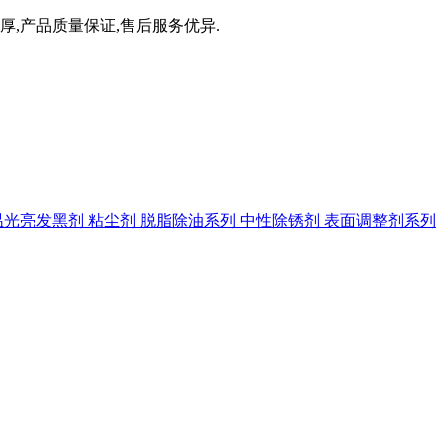
厚,产品质量保证,售后服务优异.
温光亮发黑剂
粘尘剂
脱脂除油系列
中性除锈剂
表面调整剂系列