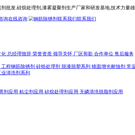
黑剂
批发,
硅烷处理剂
,漆雾凝聚剂
生产厂家和研发基地,技术力量雄
在线咨询
联系我们
文化
总经理致辞
荣誉资质
领导关怀
厂区剪影
合作单位
售后服务
列
工程钢筋除锈剂
硅锆处理剂
脱漆脱塑系列
镜面增光耐蚀剂
常
工业清洗剂系列
黑剂应用
粘尘剂应用
硅烷处理剂应用
无磷清洗脱脂剂应用