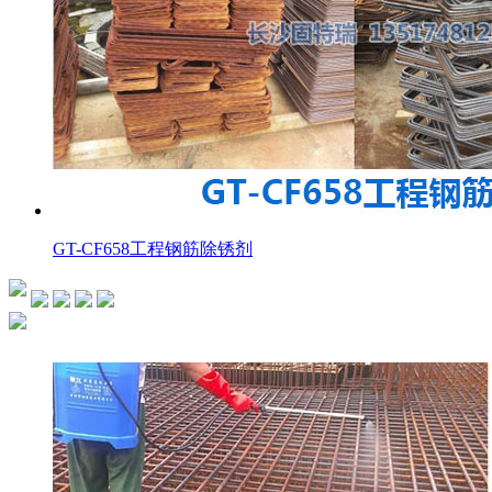
GT-CF658工程钢筋除锈剂