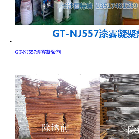
GT-NJ557漆雾凝聚剂