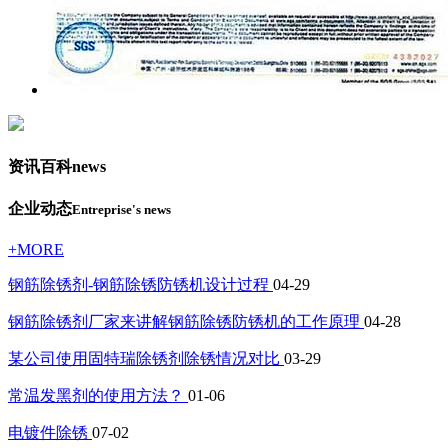
资讯百科
news
企业动态
Entreprise's news
+MORE
钢筋除锈剂-钢筋除锈防锈机设计过程
04-29
钢筋除锈剂厂家来讲解钢筋除锈防锈机的工作原理
04-28
某公司使用固特瑞除锈剂除锈情况对比
03-29
常温发黑剂的使用方法？
01-06
电镀件除锈
07-02