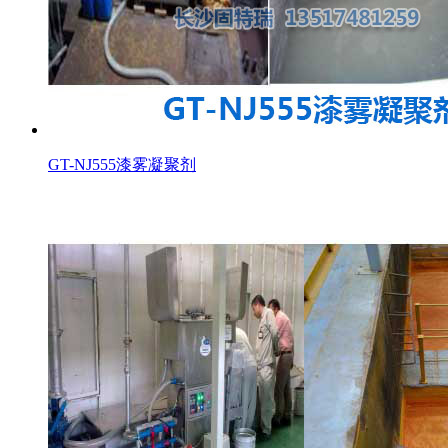
GT-NJ555漆雾凝聚剂