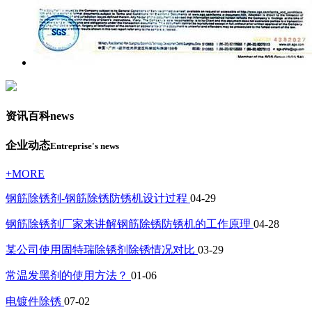
资讯百科
news
企业动态
Entreprise's news
+MORE
钢筋除锈剂-钢筋除锈防锈机设计过程
04-29
钢筋除锈剂厂家来讲解钢筋除锈防锈机的工作原理
04-28
某公司使用固特瑞除锈剂除锈情况对比
03-29
常温发黑剂的使用方法？
01-06
电镀件除锈
07-02