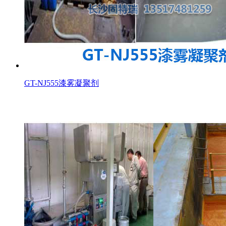
GT-NJ555漆雾凝聚剂