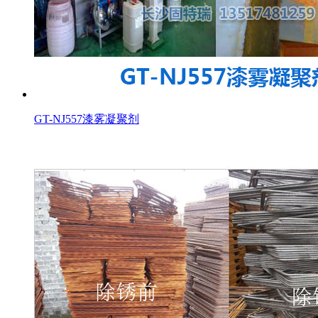
GT-NJ557漆雾凝聚剂