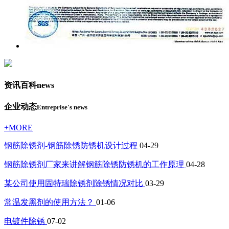
资讯百科
news
企业动态
Entreprise's news
+MORE
钢筋除锈剂-钢筋除锈防锈机设计过程
04-29
钢筋除锈剂厂家来讲解钢筋除锈防锈机的工作原理
04-28
某公司使用固特瑞除锈剂除锈情况对比
03-29
常温发黑剂的使用方法？
01-06
电镀件除锈
07-02