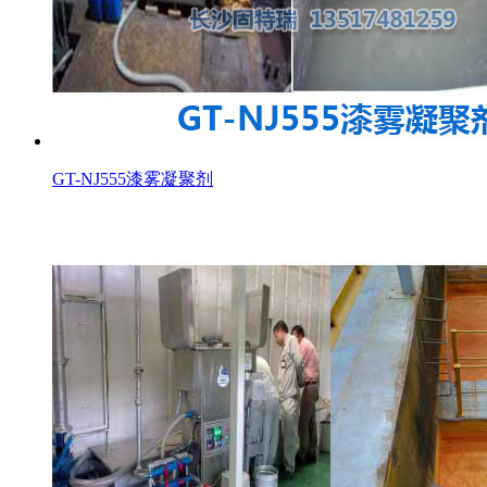
GT-NJ555漆雾凝聚剂