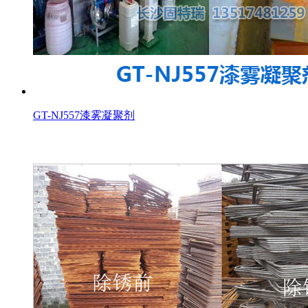
GT-NJ557漆雾凝聚剂