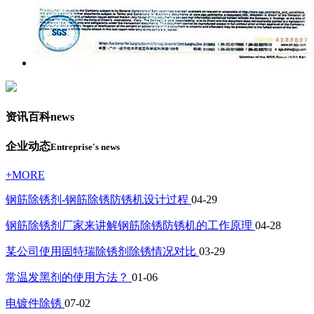
资讯百科
news
企业动态
Entreprise's news
+MORE
钢筋除锈剂-钢筋除锈防锈机设计过程
04-29
钢筋除锈剂厂家来讲解钢筋除锈防锈机的工作原理
04-28
某公司使用固特瑞除锈剂除锈情况对比
03-29
常温发黑剂的使用方法？
01-06
电镀件除锈
07-02