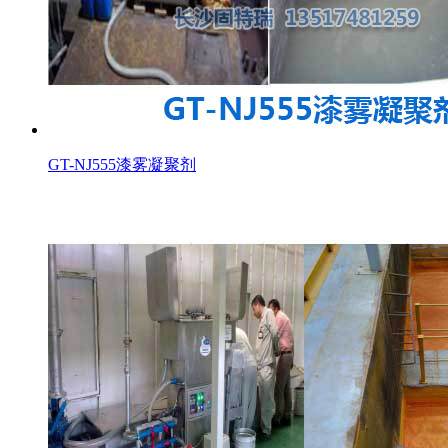
GT-NJ555漆雾凝聚剂