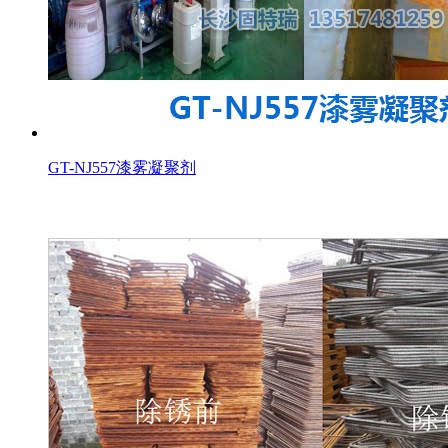
GT-NJ557漆雾凝聚剂