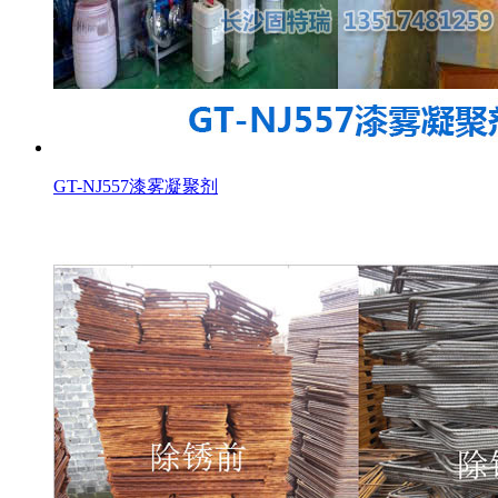
GT-NJ557漆雾凝聚剂