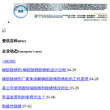
资讯百科
news
企业动态
Entreprise's news
+MORE
钢筋除锈剂-钢筋除锈防锈机设计过程
04-29
钢筋除锈剂厂家来讲解钢筋除锈防锈机的工作原理
04-28
某公司使用固特瑞除锈剂除锈情况对比
03-29
常温发黑剂的使用方法？
01-06
电镀件除锈
07-02