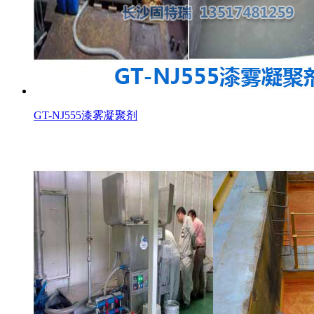
GT-NJ555漆雾凝聚剂