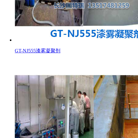
GT-NJ555漆雾凝聚剂