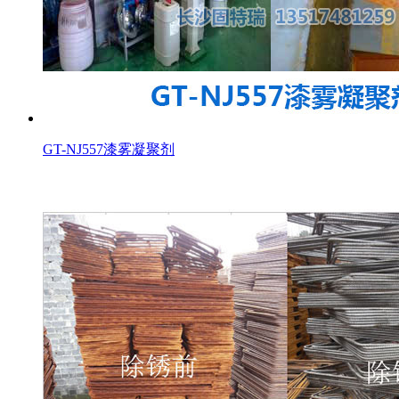
GT-NJ557漆雾凝聚剂