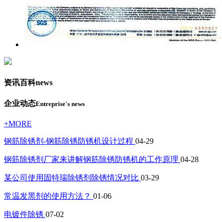
资讯百科
news
企业动态
Entreprise's news
+MORE
钢筋除锈剂-钢筋除锈防锈机设计过程
04-29
钢筋除锈剂厂家来讲解钢筋除锈防锈机的工作原理
04-28
某公司使用固特瑞除锈剂除锈情况对比
03-29
常温发黑剂的使用方法？
01-06
电镀件除锈
07-02