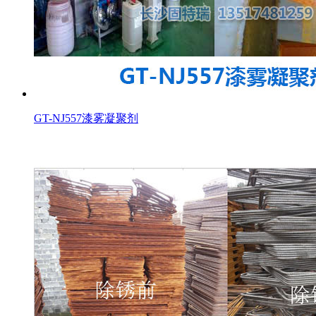
GT-NJ557漆雾凝聚剂