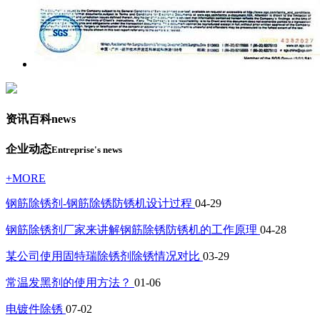
资讯百科
news
企业动态
Entreprise's news
+MORE
钢筋除锈剂-钢筋除锈防锈机设计过程
04-29
钢筋除锈剂厂家来讲解钢筋除锈防锈机的工作原理
04-28
某公司使用固特瑞除锈剂除锈情况对比
03-29
常温发黑剂的使用方法？
01-06
电镀件除锈
07-02