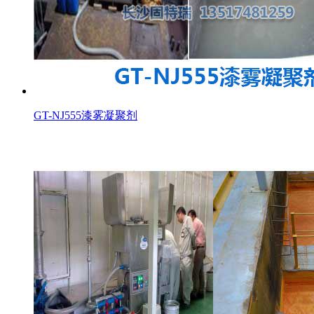
GT-NJ555漆雾凝聚剂