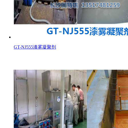
GT-NJ555漆雾凝聚剂