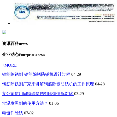
资讯百科
news
企业动态
Entreprise's news
+MORE
钢筋除锈剂-钢筋除锈防锈机设计过程
04-29
钢筋除锈剂厂家来讲解钢筋除锈防锈机的工作原理
04-28
某公司使用固特瑞除锈剂除锈情况对比
03-29
常温发黑剂的使用方法？
01-06
电镀件除锈
07-02