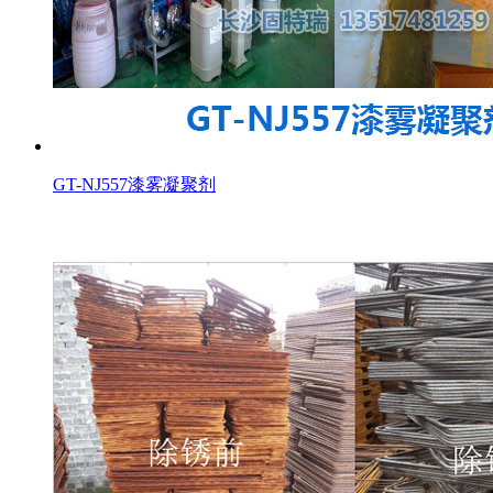
GT-NJ557漆雾凝聚剂