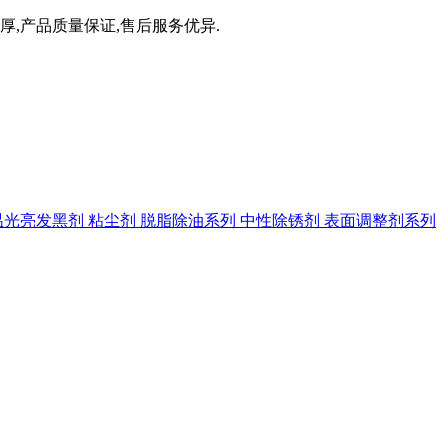
厚,产品质量保证,售后服务优异.
温光亮发黑剂
粘尘剂
脱脂除油系列
中性除锈剂
表面调整剂系列