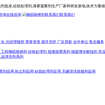
黑剂
批发,
硅烷处理剂
,漆雾凝聚剂
生产厂家和研发基地,技术力量雄
在线咨询
联系我们
文化
总经理致辞
荣誉资质
领导关怀
厂区剪影
合作单位
售后服务
列
工程钢筋除锈剂
硅锆处理剂
脱漆脱塑系列
镜面增光耐蚀剂
常
工业清洗剂系列
黑剂应用
粘尘剂应用
硅烷处理剂应用
无磷清洗脱脂剂应用