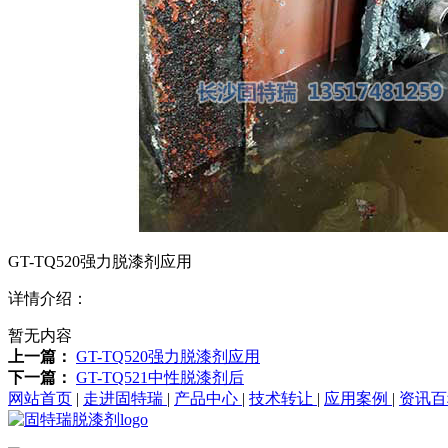
GT-TQ520强力脱漆剂应用
详情介绍：
暂无内容
上一篇：
GT-TQ520强力脱漆剂应用
下一篇：
GT-TQ521中性脱漆剂后
网站首页
|
走进固特瑞
|
产品中心
|
技术转让
|
应用案例
|
资讯