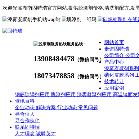
欢迎光临湖南固特瑞官方网站.提供脱漆剂价格,
清洗剂
配方
,发
wap站
网站首页
服务热线：
走进固特瑞
公司简介
公司
13908484478
（微信同号）
产品中心
漆雾凝聚剂系
18073478858
磷化皮膜系列
（微信同号）
技术转让
应用案例
钢筋除锈剂应用
脱漆剂应用
漆雾凝聚剂应用
高温镜面发
资讯百科
企业动态
解决方案
行业动态
常见问题
寻合伙人
寻合作伙伴
联系固特瑞
人才理念
诚聘英才