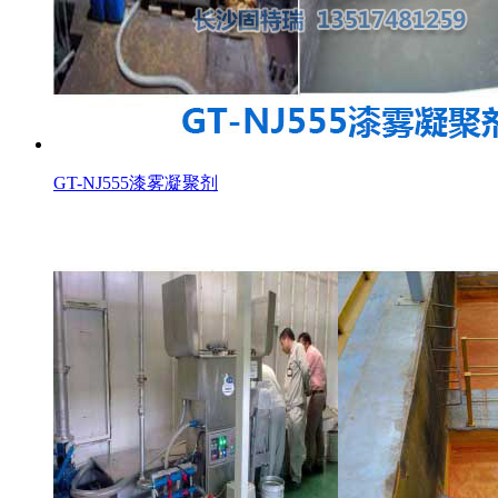
GT-NJ555漆雾凝聚剂