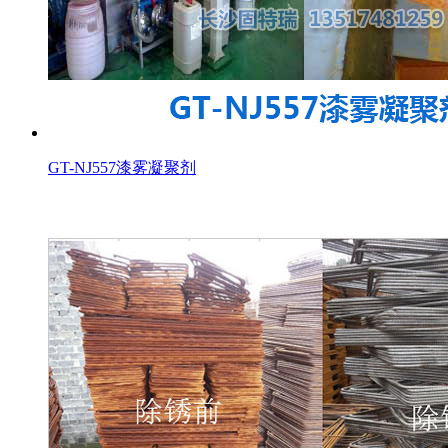
GT-NJ557漆雾凝聚剂