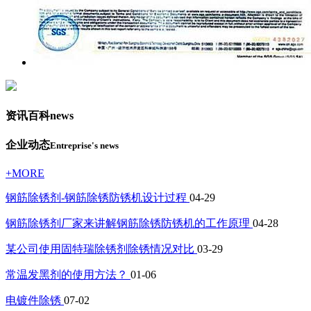
资讯百科
news
企业动态
Entreprise's news
+MORE
钢筋除锈剂-钢筋除锈防锈机设计过程
04-29
钢筋除锈剂厂家来讲解钢筋除锈防锈机的工作原理
04-28
某公司使用固特瑞除锈剂除锈情况对比
03-29
常温发黑剂的使用方法？
01-06
电镀件除锈
07-02