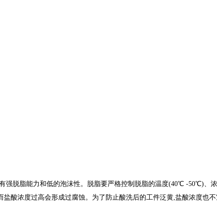
能力和低的泡沫性。脱脂要严格控制脱脂的温度(40℃ -50℃)、浓度(
利,而盐酸浓度过高会形成过腐蚀。为了防止酸洗后的工件泛黄,盐酸浓度也