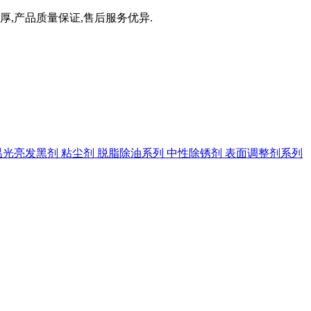
厚,产品质量保证,售后服务优异.
温光亮发黑剂
粘尘剂
脱脂除油系列
中性除锈剂
表面调整剂系列