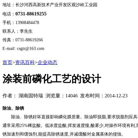
地址：长沙河西高新技术产业开发区观沙岭工业园
0731-88619255
电话：
手机：13908484478
联系人：李先生
传真：0731-88619266
E-mail: csgtr@163.com
首页
>
资讯百科
>
企业动态
涂装前磷化工艺的设计
作者： 湖南固特瑞 浏览量：14046 发布时间：2014-12-23
除油、除锈
除油、除锈好坏直接影响磷化膜质量。除油即脱脂,要求脱脂剂应具有强脱脂
通常采用25%稀盐酸。低浓度盐酸,挥发速度慢,酸雾少,对操作环境有
锈加速剂和缓蚀剂,能提高除锈速度,并减缓酸对金属基体的侵蚀。