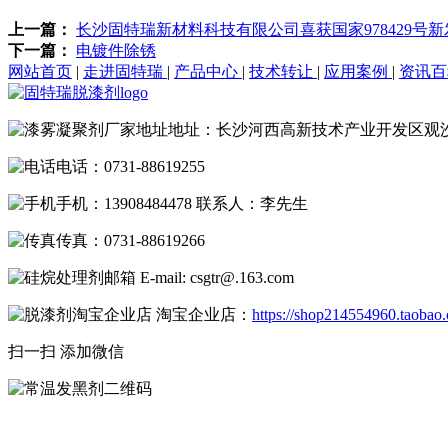
上一篇：
长沙固特瑞新材料科技有限公司喜获国家978429号新发明专利
下一篇：
电镀件除锈
网站首页
|
走进固特瑞
|
产品中心
|
技术转让
|
应用案例
|
资讯
地址：长沙河西高新技术产业开发区观
电话：0731-88619255
手机：13908484478 联系人：李先生
传真：0731-88619266
E-mail: csgtr@.163.com
淘宝企业店：
https://shop214554960.taobao
扫一扫 添加微信