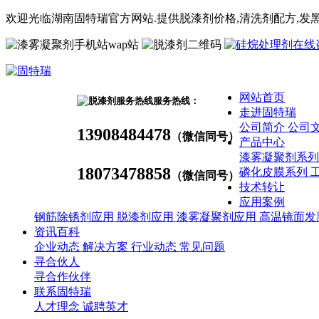
欢迎光临湖南固特瑞官方网站.提供脱漆剂价格,
清洗剂
配方
,发
wap站
网站首页
服务热线：
走进固特瑞
公司简介
公司
13908484478
（微信同号）
产品中心
漆雾凝聚剂系
18073478858
磷化皮膜系列
（微信同号）
技术转让
应用案例
钢筋除锈剂应用
脱漆剂应用
漆雾凝聚剂应用
高温镜面发
资讯百科
企业动态
解决方案
行业动态
常见问题
寻合伙人
寻合作伙伴
联系固特瑞
人才理念
诚聘英才