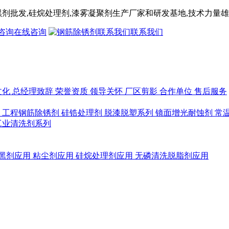
黑剂
批发,
硅烷处理剂
,漆雾凝聚剂
生产厂家和研发基地,技术力量雄
在线咨询
联系我们
文化
总经理致辞
荣誉资质
领导关怀
厂区剪影
合作单位
售后服务
列
工程钢筋除锈剂
硅锆处理剂
脱漆脱塑系列
镜面增光耐蚀剂
常
工业清洗剂系列
黑剂应用
粘尘剂应用
硅烷处理剂应用
无磷清洗脱脂剂应用