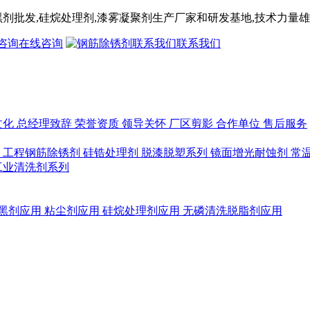
黑剂
批发,
硅烷处理剂
,漆雾凝聚剂
生产厂家和研发基地,技术力量雄
在线咨询
联系我们
文化
总经理致辞
荣誉资质
领导关怀
厂区剪影
合作单位
售后服务
列
工程钢筋除锈剂
硅锆处理剂
脱漆脱塑系列
镜面增光耐蚀剂
常
工业清洗剂系列
黑剂应用
粘尘剂应用
硅烷处理剂应用
无磷清洗脱脂剂应用