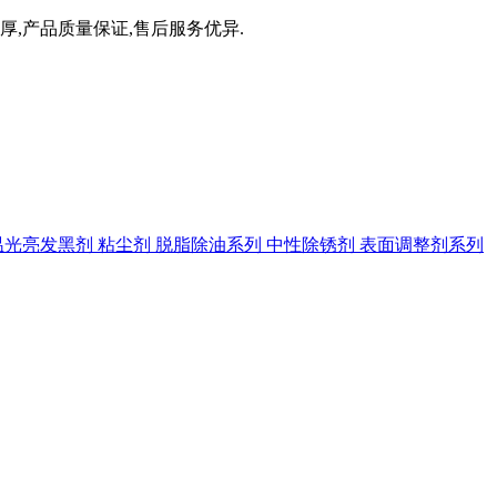
厚,产品质量保证,售后服务优异.
温光亮发黑剂
粘尘剂
脱脂除油系列
中性除锈剂
表面调整剂系列