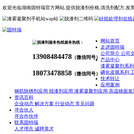
欢迎光临湖南固特瑞官方网站.提供脱漆剂价格,
清洗剂
配方
,发
wap站
网站首页
服务热线：
走进固特瑞
公司简介
公司
13908484478
（微信同号）
产品中心
漆雾凝聚剂系
18073478858
磷化皮膜系列
（微信同号）
技术转让
应用案例
钢筋除锈剂应用
脱漆剂应用
漆雾凝聚剂应用
高温镜面发
资讯百科
企业动态
解决方案
行业动态
常见问题
寻合伙人
寻合作伙伴
联系固特瑞
人才理念
诚聘英才