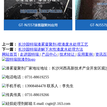
上一篇：
长沙固特瑞漆雾凝聚剂-喷漆废水处理工艺
下一篇：
长沙固特瑞讲解下水性漆废水处理方法
网站首页
|
走进固特瑞
|
产品中心
|
技术转让
|
应用案例
|
资讯
地址：长沙河西高新技术产业开发区观
电话：0731-88619255
手机：13908484478 联系人：李先生
传真：0731-88619266
E-mail: csgtr@.163.com