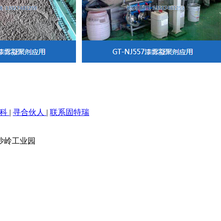
百科
|
寻合伙人
|
联系固特瑞
沙岭工业园