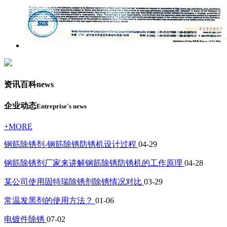
资讯百科
news
企业动态
Entreprise's news
+MORE
钢筋除锈剂-钢筋除锈防锈机设计过程
04-29
钢筋除锈剂厂家来讲解钢筋除锈防锈机的工作原理
04-28
某公司使用固特瑞除锈剂除锈情况对比
03-29
常温发黑剂的使用方法？
01-06
电镀件除锈
07-02