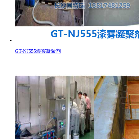
GT-NJ555漆雾凝聚剂