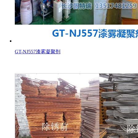
GT-NJ557漆雾凝聚剂