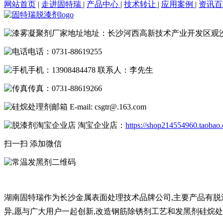
网站首页
|
走进固特瑞
|
产品中心
|
技术转让
|
应用案例
|
资讯
地址：长沙河西高新技术产业开发区观
电话：0731-88619255
手机：13908484478 联系人：李先生
传真：0731-88619266
E-mail: csgtr@.163.com
淘宝企业店：
https://shop214554960.taobao
扫一扫 添加微信
湖南固特瑞作为长沙金属表面处理技术品牌公司,主要产品有脱漆
异,愿与广大用户一起创新,改造钢筋除锈剂工艺和发黑剂硅烷