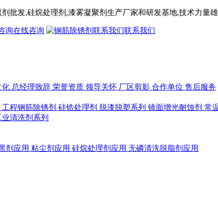
黑剂
批发,
硅烷处理剂
,漆雾凝聚剂
生产厂家和研发基地,技术力量雄
在线咨询
联系我们
文化
总经理致辞
荣誉资质
领导关怀
厂区剪影
合作单位
售后服务
列
工程钢筋除锈剂
硅锆处理剂
脱漆脱塑系列
镜面增光耐蚀剂
常
工业清洗剂系列
黑剂应用
粘尘剂应用
硅烷处理剂应用
无磷清洗脱脂剂应用