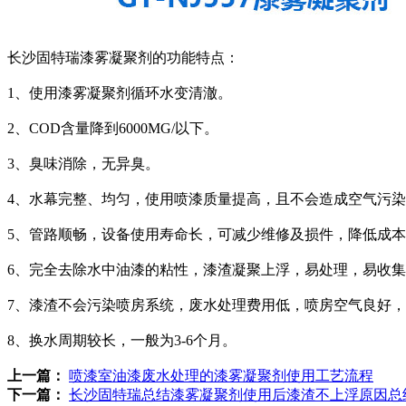
长沙固特瑞漆雾凝聚剂的功能特点：
1、使用
漆雾凝聚剂
循环水变清澈。
2、COD含量降到6000MG/以下。
3、臭味消除，无异臭。
4、水幕完整、均匀，使用喷漆质量提高，且不会造成空气污
5、管路顺畅，设备使用寿命长，可减少维修及损件，降低成
6、完全去除水中油漆的粘性，漆渣凝聚上浮，易处理，易收
7、漆渣不会污染喷房系统，废水处理费用低，喷房空气良好
8、换水周期较长，一般为3-6个月。
上一篇：
喷漆室油漆废水处理的漆雾凝聚剂使用工艺流程
下一篇：
长沙固特瑞总结漆雾凝聚剂使用后漆渣不上浮原因总