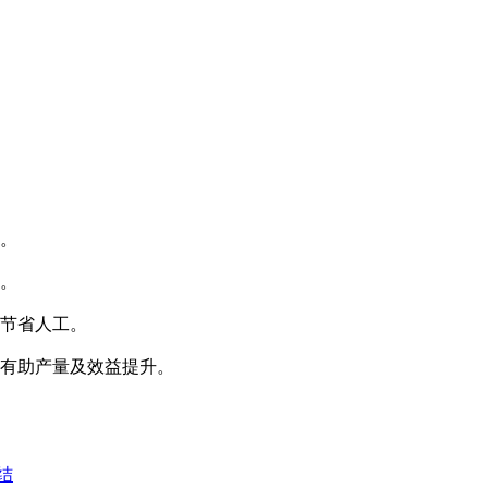
染。
本。
集节省人工。
，有助产量及效益提升。
结