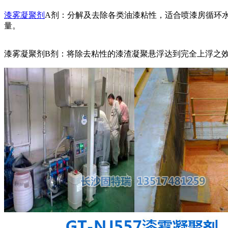
漆雾凝聚剂
A剂：分解及去除各类油漆粘性，适合喷漆房循环水
量。
漆雾凝聚剂B剂：将除去粘性的漆渣凝聚悬浮达到完全上浮之