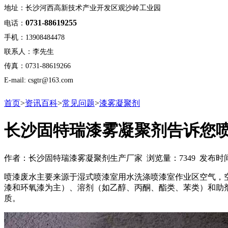
地址：长沙河西高新技术产业开发区观沙岭工业园
0731-88619255
电话：
手机：13908484478
联系人：李先生
传真：0731-88619266
E-mail: csgtr@163.com
首页
>
资讯百科
>
常见问题
>
漆雾凝聚剂
长沙固特瑞漆雾凝聚剂告诉您
作者：长沙固特瑞漆雾凝聚剂生产厂家 浏览量：7349 发布时间：20
喷漆废水主要来源于湿式喷漆室用水洗涤喷漆室作业区空气，
漆和环氧漆为主）、溶剂（如乙醇、丙酮、酯类、苯类）和助剂
质。