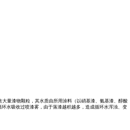
含大量漆物颗粒，其水质由所用涂料（以硝基漆、氨基漆、醇酸
的循环水吸收过喷漆雾，由于落漆越积越多，造成循环水浑浊、变