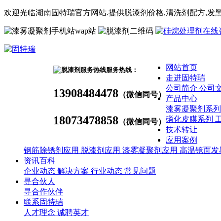
欢迎光临湖南固特瑞官方网站.提供脱漆剂价格,
清洗剂
配方
,发
wap站
网站首页
服务热线：
走进固特瑞
公司简介
公司
13908484478
（微信同号）
产品中心
漆雾凝聚剂系
18073478858
磷化皮膜系列
（微信同号）
技术转让
应用案例
钢筋除锈剂应用
脱漆剂应用
漆雾凝聚剂应用
高温镜面发
资讯百科
企业动态
解决方案
行业动态
常见问题
寻合伙人
寻合作伙伴
联系固特瑞
人才理念
诚聘英才