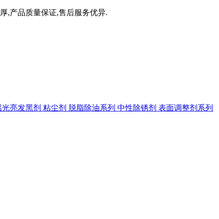
厚,产品质量保证,售后服务优异.
温光亮发黑剂
粘尘剂
脱脂除油系列
中性除锈剂
表面调整剂系列