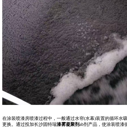
在涂装喷漆房喷漆过程中，一般通过水帘(水幕)装置的循环
更换。通过投加长沙固特瑞
漆雾凝聚剂
ab剂产品，使涂装喷