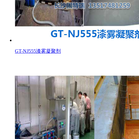
GT-NJ555漆雾凝聚剂