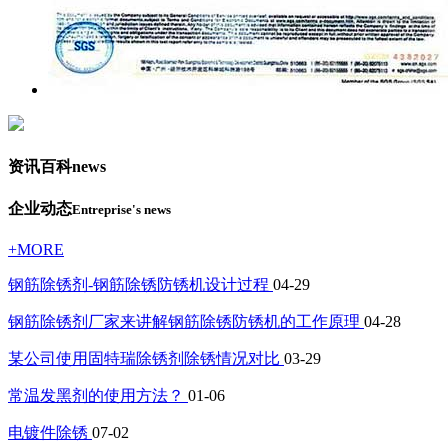
资讯百科
news
企业动态
Entreprise's news
+MORE
钢筋除锈剂-钢筋除锈防锈机设计过程
04-29
钢筋除锈剂厂家来讲解钢筋除锈防锈机的工作原理
04-28
某公司使用固特瑞除锈剂除锈情况对比
03-29
常温发黑剂的使用方法？
01-06
电镀件除锈
07-02