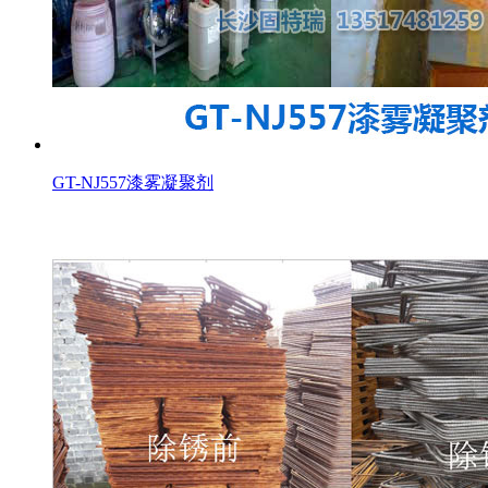
GT-NJ557漆雾凝聚剂