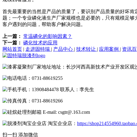
首先最重要的当然是产品的质量了，要识别产品质量的好坏肯
题；一个专业磷化液生产厂家规模也是必要的，只有规模足够
客户遇到的问题，帮助客户解决问题。
上一篇：
常温磷化的影响因素？
下一篇：
磷化技术的应用
网站首页
|
走进固特瑞
|
产品中心
|
技术转让
|
应用案例
|
资讯
地址：长沙河西高新技术产业开发区观
电话：0731-88619255
手机：13908484478 联系人：李先生
传真：0731-88619266
E-mail: csgtr@.163.com
淘宝企业店：
https://shop214554960.taobao
扫一扫 添加微信