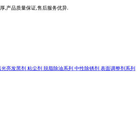
厚,产品质量保证,售后服务优异.
温光亮发黑剂
粘尘剂
脱脂除油系列
中性除锈剂
表面调整剂系列