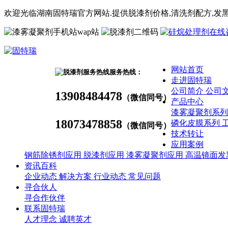
欢迎光临湖南固特瑞官方网站.提供脱漆剂价格,
清洗剂
配方
,发
wap站
网站首页
服务热线：
走进固特瑞
公司简介
公司
13908484478
（微信同号）
产品中心
漆雾凝聚剂系
18073478858
磷化皮膜系列
（微信同号）
技术转让
应用案例
钢筋除锈剂应用
脱漆剂应用
漆雾凝聚剂应用
高温镜面发
资讯百科
企业动态
解决方案
行业动态
常见问题
寻合伙人
寻合作伙伴
联系固特瑞
人才理念
诚聘英才