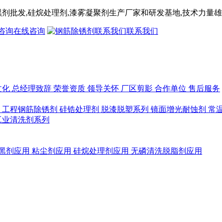
黑剂
批发,
硅烷处理剂
,漆雾凝聚剂
生产厂家和研发基地,技术力量雄
在线咨询
联系我们
文化
总经理致辞
荣誉资质
领导关怀
厂区剪影
合作单位
售后服务
列
工程钢筋除锈剂
硅锆处理剂
脱漆脱塑系列
镜面增光耐蚀剂
常
工业清洗剂系列
黑剂应用
粘尘剂应用
硅烷处理剂应用
无磷清洗脱脂剂应用