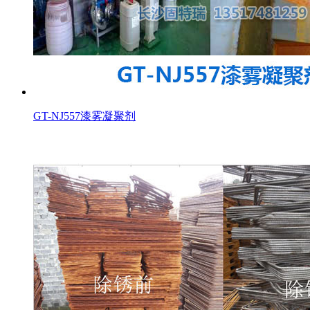
GT-NJ557漆雾凝聚剂