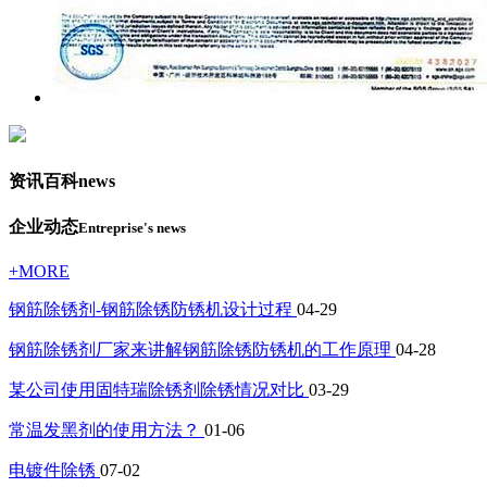
资讯百科
news
企业动态
Entreprise's news
+MORE
钢筋除锈剂-钢筋除锈防锈机设计过程
04-29
钢筋除锈剂厂家来讲解钢筋除锈防锈机的工作原理
04-28
某公司使用固特瑞除锈剂除锈情况对比
03-29
常温发黑剂的使用方法？
01-06
电镀件除锈
07-02