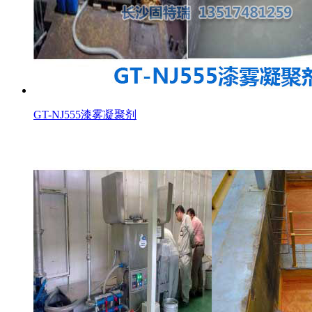
GT-NJ555漆雾凝聚剂