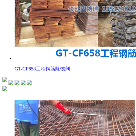
GT-CF658工程钢筋除锈剂