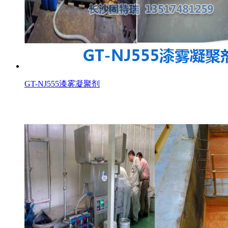
GT-NJ555漆雾凝聚剂