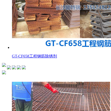
GT-CF658工程钢筋除锈剂