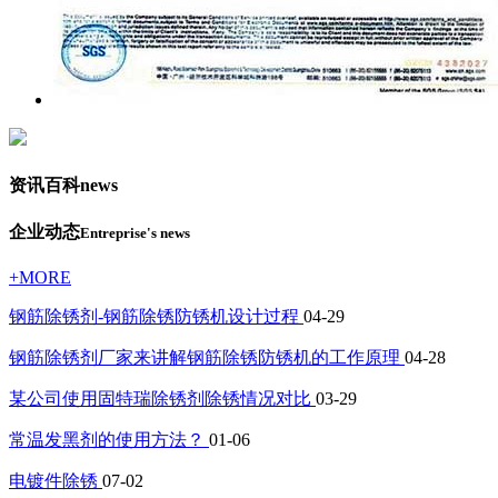
资讯百科
news
企业动态
Entreprise's news
+MORE
钢筋除锈剂-钢筋除锈防锈机设计过程
04-29
钢筋除锈剂厂家来讲解钢筋除锈防锈机的工作原理
04-28
某公司使用固特瑞除锈剂除锈情况对比
03-29
常温发黑剂的使用方法？
01-06
电镀件除锈
07-02