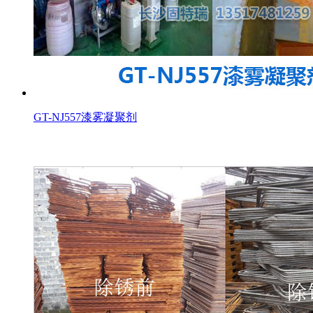
GT-NJ557漆雾凝聚剂