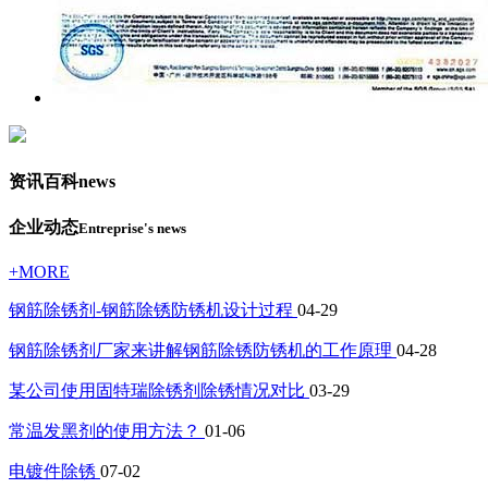
资讯百科
news
企业动态
Entreprise's news
+MORE
钢筋除锈剂-钢筋除锈防锈机设计过程
04-29
钢筋除锈剂厂家来讲解钢筋除锈防锈机的工作原理
04-28
某公司使用固特瑞除锈剂除锈情况对比
03-29
常温发黑剂的使用方法？
01-06
电镀件除锈
07-02