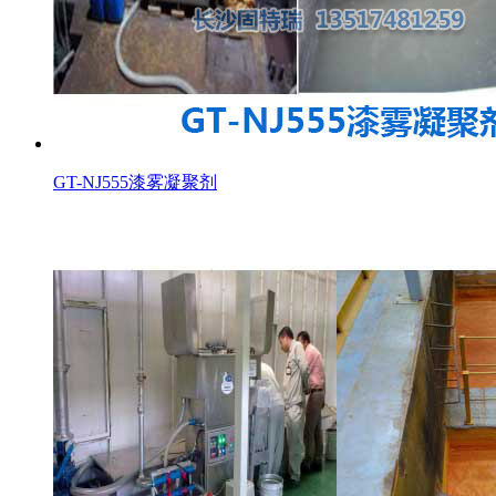
GT-NJ555漆雾凝聚剂