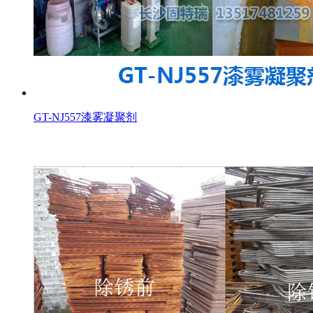
GT-NJ557漆雾凝聚剂