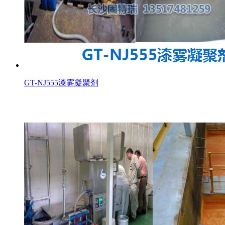
GT-NJ555漆雾凝聚剂