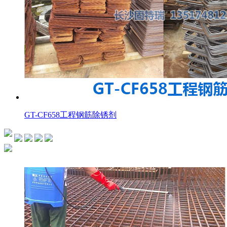
GT-CF658工程钢筋除锈剂