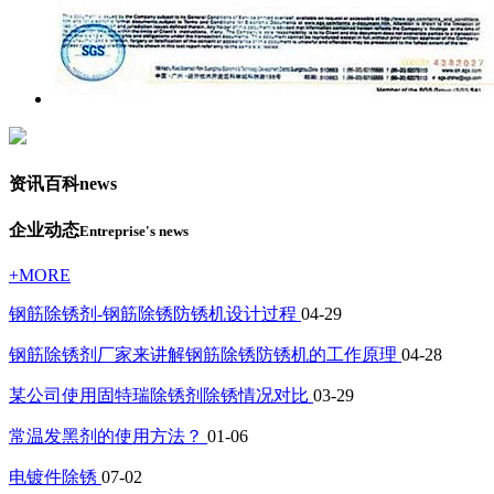
资讯百科
news
企业动态
Entreprise's news
+MORE
钢筋除锈剂-钢筋除锈防锈机设计过程
04-29
钢筋除锈剂厂家来讲解钢筋除锈防锈机的工作原理
04-28
某公司使用固特瑞除锈剂除锈情况对比
03-29
常温发黑剂的使用方法？
01-06
电镀件除锈
07-02