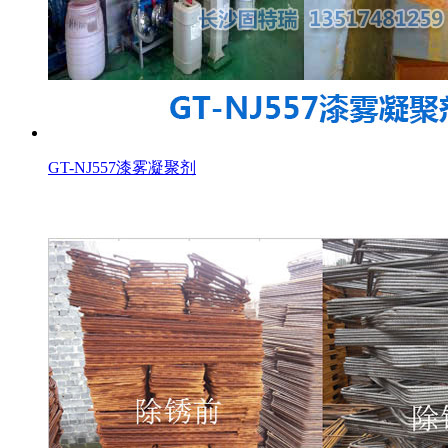
GT-NJ557漆雾凝聚剂