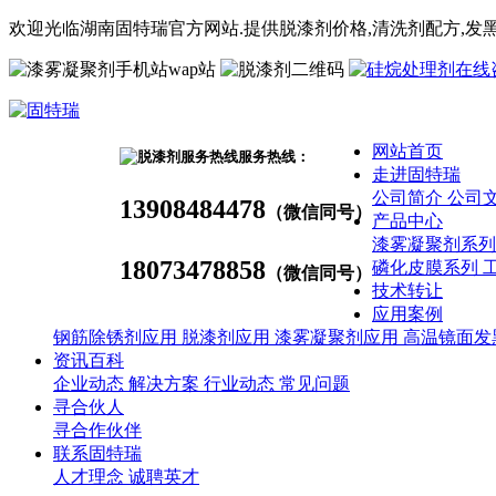
欢迎光临湖南固特瑞官方网站.提供脱漆剂价格,
清洗剂
配方
,发
wap站
网站首页
服务热线：
走进固特瑞
公司简介
公司
13908484478
（微信同号）
产品中心
漆雾凝聚剂系
18073478858
磷化皮膜系列
（微信同号）
技术转让
应用案例
钢筋除锈剂应用
脱漆剂应用
漆雾凝聚剂应用
高温镜面发
资讯百科
企业动态
解决方案
行业动态
常见问题
寻合伙人
寻合作伙伴
联系固特瑞
人才理念
诚聘英才