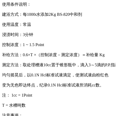
使用条件说明：
建浴方式：每1000ι水添加2Kg BS-820中和剂
使用温度：常温
浸渍时间：3分钟
控制浓度：1 ~ 1.5 Point
补给方法：0.6×T ×（控制浓度－测定浓度）＝补给量 Kg
测定方法：取处理槽液10cc置于锥形瓶中，滴入3～5滴的P.P.
均匀摇晃后，以0.1N Hcl标准试液滴定，使测试液由粉红色
变为无色即达终点，纪录0.1N Hcl标准试液所消耗cc数。
注： 1cc = 1Point
T = 水槽吨数
注意事项：