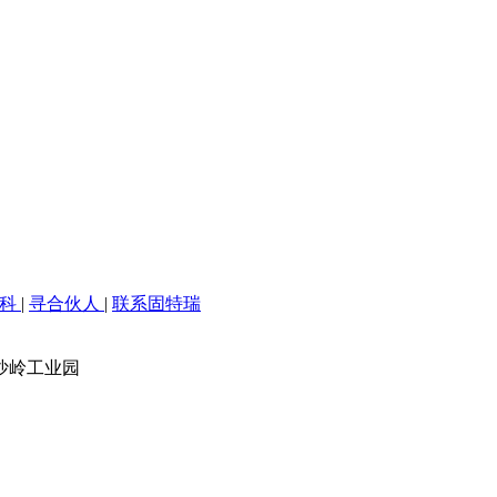
百科
|
寻合伙人
|
联系固特瑞
沙岭工业园