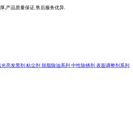
厚,产品质量保证,售后服务优异.
温光亮发黑剂
粘尘剂
脱脂除油系列
中性除锈剂
表面调整剂系列