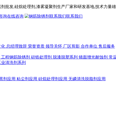
黑剂
批发,
硅烷处理剂
,漆雾凝聚剂
生产厂家和研发基地,技术力量雄
在线咨询
联系我们
文化
总经理致辞
荣誉资质
领导关怀
厂区剪影
合作单位
售后服务
列
工程钢筋除锈剂
硅锆处理剂
脱漆脱塑系列
镜面增光耐蚀剂
常
工业清洗剂系列
黑剂应用
粘尘剂应用
硅烷处理剂应用
无磷清洗脱脂剂应用