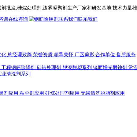
黑剂
批发,
硅烷处理剂
,漆雾凝聚剂
生产厂家和研发基地,技术力量雄
在线咨询
联系我们
文化
总经理致辞
荣誉资质
领导关怀
厂区剪影
合作单位
售后服务
列
工程钢筋除锈剂
硅锆处理剂
脱漆脱塑系列
镜面增光耐蚀剂
常
工业清洗剂系列
黑剂应用
粘尘剂应用
硅烷处理剂应用
无磷清洗脱脂剂应用