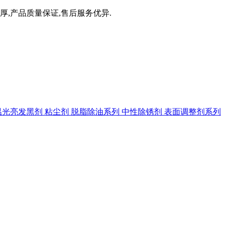
厚,产品质量保证,售后服务优异.
温光亮发黑剂
粘尘剂
脱脂除油系列
中性除锈剂
表面调整剂系列