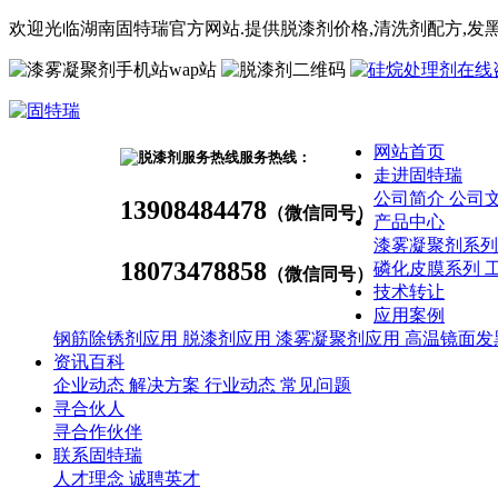
欢迎光临湖南固特瑞官方网站.提供脱漆剂价格,
清洗剂
配方
,发
wap站
网站首页
服务热线：
走进固特瑞
公司简介
公司
13908484478
（微信同号）
产品中心
漆雾凝聚剂系
18073478858
磷化皮膜系列
（微信同号）
技术转让
应用案例
钢筋除锈剂应用
脱漆剂应用
漆雾凝聚剂应用
高温镜面发
资讯百科
企业动态
解决方案
行业动态
常见问题
寻合伙人
寻合作伙伴
联系固特瑞
人才理念
诚聘英才