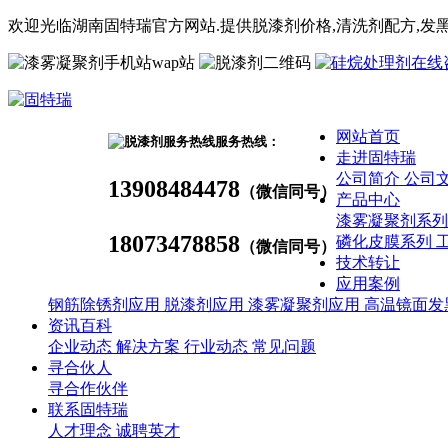
欢迎光临湖南固特瑞官方网站.提供脱漆剂价格,
清洗剂
配方
,发
wap站
网站首页
服务热线：
走进固特瑞
公司简介
公司
13908484478
（微信同号）
产品中心
漆雾凝聚剂系
18073478858
磷化皮膜系列
（微信同号）
技术转让
应用案例
钢筋除锈剂应用
脱漆剂应用
漆雾凝聚剂应用
高温镜面发
资讯百科
企业动态
解决方案
行业动态
常见问题
寻合伙人
寻合作伙伴
联系固特瑞
人才理念
诚聘英才