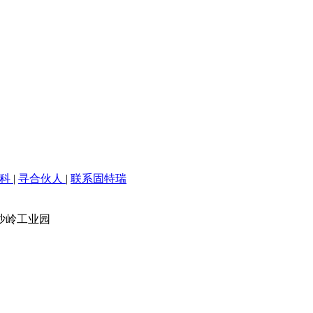
百科
|
寻合伙人
|
联系固特瑞
沙岭工业园