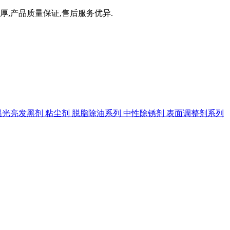
厚,产品质量保证,售后服务优异.
温光亮发黑剂
粘尘剂
脱脂除油系列
中性除锈剂
表面调整剂系列