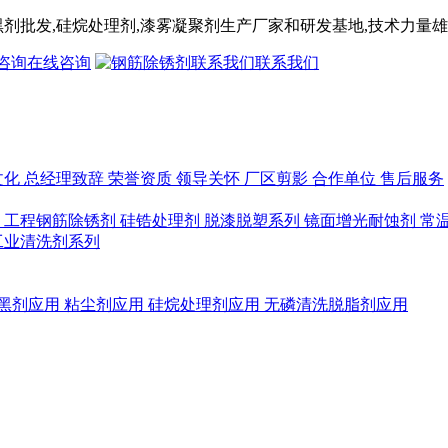
黑剂
批发,
硅烷处理剂
,漆雾凝聚剂
生产厂家和研发基地,技术力量雄
在线咨询
联系我们
文化
总经理致辞
荣誉资质
领导关怀
厂区剪影
合作单位
售后服务
列
工程钢筋除锈剂
硅锆处理剂
脱漆脱塑系列
镜面增光耐蚀剂
常
工业清洗剂系列
黑剂应用
粘尘剂应用
硅烷处理剂应用
无磷清洗脱脂剂应用