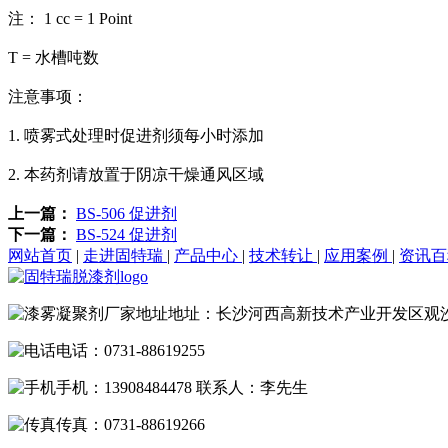
注： 1 cc = 1 Point
T = 水槽吨数
注意事项：
1. 喷雾式处理时促进剂须每小时添加
2. 本药剂请放置于阴凉干燥通风区域
上一篇：
BS-506 促进剂
下一篇：
BS-524 促进剂
网站首页
|
走进固特瑞
|
产品中心
|
技术转让
|
应用案例
|
资讯
地址：长沙河西高新技术产业开发区观
电话：0731-88619255
手机：13908484478 联系人：李先生
传真：0731-88619266