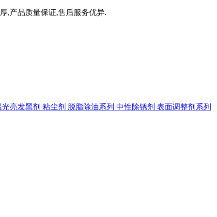
厚,产品质量保证,售后服务优异.
温光亮发黑剂
粘尘剂
脱脂除油系列
中性除锈剂
表面调整剂系列