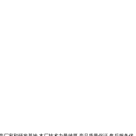
产厂家和研发基地,本厂技术力量雄厚,产品质量保证,售后服务优