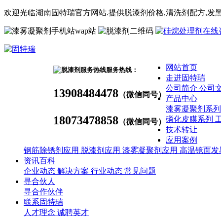
欢迎光临湖南固特瑞官方网站.提供脱漆剂价格,
清洗剂
配方
,发
wap站
网站首页
服务热线：
走进固特瑞
公司简介
公司
13908484478
（微信同号）
产品中心
漆雾凝聚剂系
18073478858
磷化皮膜系列
（微信同号）
技术转让
应用案例
钢筋除锈剂应用
脱漆剂应用
漆雾凝聚剂应用
高温镜面发
资讯百科
企业动态
解决方案
行业动态
常见问题
寻合伙人
寻合作伙伴
联系固特瑞
人才理念
诚聘英才