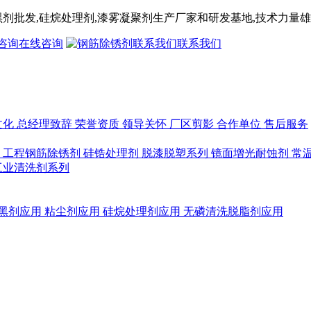
黑剂
批发,
硅烷处理剂
,漆雾凝聚剂
生产厂家和研发基地,技术力量雄
在线咨询
联系我们
文化
总经理致辞
荣誉资质
领导关怀
厂区剪影
合作单位
售后服务
列
工程钢筋除锈剂
硅锆处理剂
脱漆脱塑系列
镜面增光耐蚀剂
常
工业清洗剂系列
黑剂应用
粘尘剂应用
硅烷处理剂应用
无磷清洗脱脂剂应用