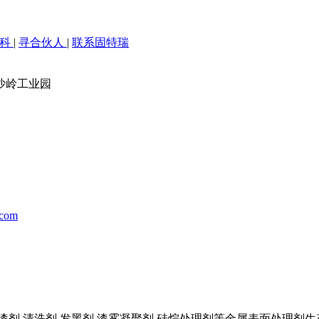
百科
|
寻合伙人
|
联系固特瑞
沙岭工业园
.com
剂,清洗剂,发黑剂,漆雾凝聚剂,硅烷处理剂等金属表面处理剂生