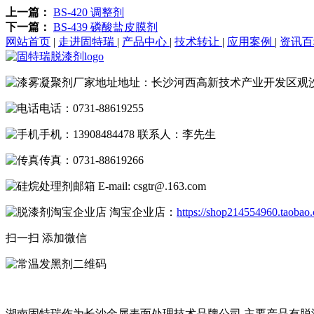
上一篇：
BS-420 调整剂
下一篇：
BS-439 磷酸盐皮膜剂
网站首页
|
走进固特瑞
|
产品中心
|
技术转让
|
应用案例
|
资讯
地址：长沙河西高新技术产业开发区观
电话：0731-88619255
手机：13908484478 联系人：李先生
传真：0731-88619266
E-mail: csgtr@.163.com
淘宝企业店：
https://shop214554960.taobao
扫一扫 添加微信
湖南固特瑞作为长沙金属表面处理技术品牌公司,主要产品有脱漆