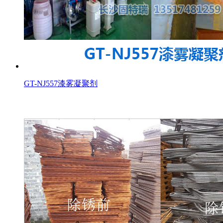
GT-NJ557漆雾凝聚剂