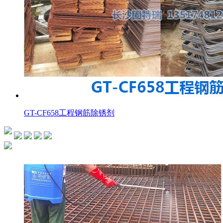
GT-CF658工程钢筋除锈剂