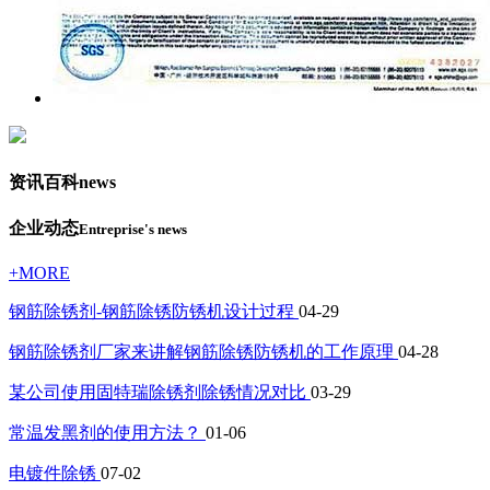
资讯百科
news
企业动态
Entreprise's news
+MORE
钢筋除锈剂-钢筋除锈防锈机设计过程
04-29
钢筋除锈剂厂家来讲解钢筋除锈防锈机的工作原理
04-28
某公司使用固特瑞除锈剂除锈情况对比
03-29
常温发黑剂的使用方法？
01-06
电镀件除锈
07-02