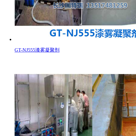
GT-NJ555漆雾凝聚剂