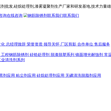
黑剂
批发,
硅烷处理剂
,漆雾凝聚剂
生产厂家和研发基地,技术力量雄
在线咨询
联系我们
文化
总经理致辞
荣誉资质
领导关怀
厂区剪影
合作单位
售后服务
列
工程钢筋除锈剂
硅锆处理剂
脱漆脱塑系列
镜面增光耐蚀剂
常
工业清洗剂系列
黑剂应用
粘尘剂应用
硅烷处理剂应用
无磷清洗脱脂剂应用