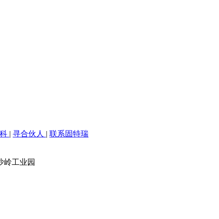
百科
|
寻合伙人
|
联系固特瑞
沙岭工业园