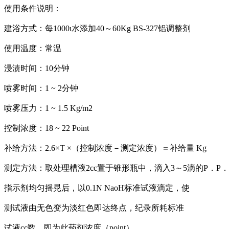
使用条件说明：
建浴方式：每1000ι水添加40～60Kg BS-327铝调整剂
使用温度：常温
浸渍时间：10分钟
喷雾时间：1 ~ 2分钟
喷雾压力：1 ~ 1.5 Kg/m2
控制浓度：18 ~ 22 Point
补给方法：2.6×T ×（控制浓度－测定浓度）＝补给量 Kg
测定方法：取处理槽液2cc置于锥形瓶中，滴入3～5滴的P．P．
指示剂均匀摇晃后，以0.1N NaoH标准试液滴定，使
测试液由无色变为淡红色即达终点，纪录所耗标准
试液cc数，即为此药剂浓度（point）