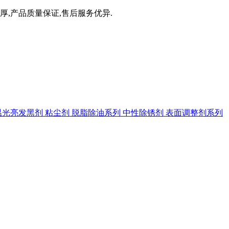
厚,产品质量保证,售后服务优异.
温光亮发黑剂
粘尘剂
脱脂除油系列
中性除锈剂
表面调整剂系列