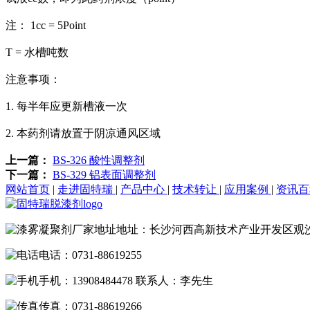
注： 1cc = 5Point
T = 水槽吨数
注意事项：
1. 每半年应更新槽液一次
2. 本药剂请放置于阴凉通风区域
上一篇：
BS-326 酸性调整剂
下一篇：
BS-329 铝表面调整剂
网站首页
|
走进固特瑞
|
产品中心
|
技术转让
|
应用案例
|
资讯
地址：长沙河西高新技术产业开发区观
电话：0731-88619255
手机：13908484478 联系人：李先生
传真：0731-88619266