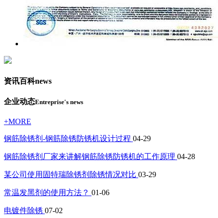
资讯百科
news
企业动态
Entreprise's news
+MORE
钢筋除锈剂-钢筋除锈防锈机设计过程
04-29
钢筋除锈剂厂家来讲解钢筋除锈防锈机的工作原理
04-28
某公司使用固特瑞除锈剂除锈情况对比
03-29
常温发黑剂的使用方法？
01-06
电镀件除锈
07-02