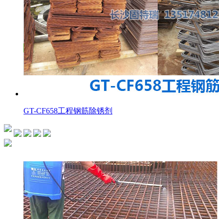
GT-CF658工程钢筋除锈剂