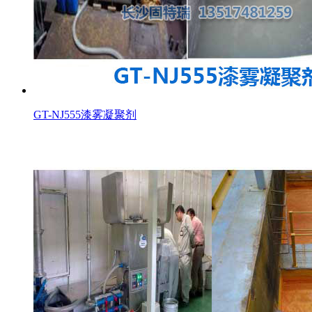
GT-NJ555漆雾凝聚剂