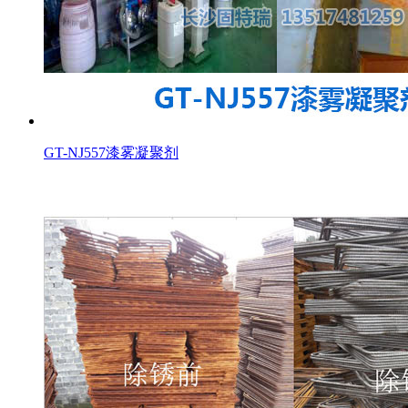
GT-NJ557漆雾凝聚剂