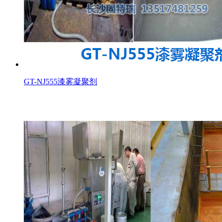
GT-NJ555漆雾凝聚剂