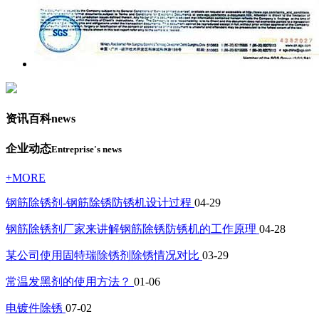
资讯百科
news
企业动态
Entreprise's news
+MORE
钢筋除锈剂-钢筋除锈防锈机设计过程
04-29
钢筋除锈剂厂家来讲解钢筋除锈防锈机的工作原理
04-28
某公司使用固特瑞除锈剂除锈情况对比
03-29
常温发黑剂的使用方法？
01-06
电镀件除锈
07-02