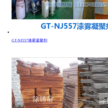
GT-NJ557漆雾凝聚剂