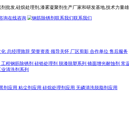
黑剂
批发,
硅烷处理剂
,漆雾凝聚剂
生产厂家和研发基地,技术力量雄
在线咨询
联系我们
文化
总经理致辞
荣誉资质
领导关怀
厂区剪影
合作单位
售后服务
列
工程钢筋除锈剂
硅锆处理剂
脱漆脱塑系列
镜面增光耐蚀剂
常
工业清洗剂系列
黑剂应用
粘尘剂应用
硅烷处理剂应用
无磷清洗脱脂剂应用