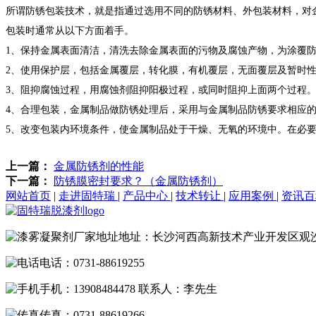
所谓防锈包装技术，就是指通过选用不同的防锈材料、外包装材料，对
包装时通常从以下方面着手。
1、保持金属表面清洁，清洗去除金属表面的污物及腐蚀产物，为涂覆
2、使用保护层，包括金属覆层，转化膜，有机覆层，无面覆层及暂时
3、阻抑腐蚀过程，用腐蚀剂阻抑阳极过程，或同时阻抑上面两个过程
4、合理包装，金属制品做防锈处理后，采用与金属制品防锈要求相应
5、改变包装内环境条件，使金属制品处于干燥、无氧的环境中。在必
上一篇：
金属防锈剂的性能
下一篇：
防锈膜密封要求？（金属防锈剂）
网站首页
|
走进固特瑞
|
产品中心
|
技术转让
|
应用案例
|
资讯
地址：长沙河西高新技术产业开发区观
电话：0731-88619255
手机：13908484478 联系人：李先生
传真：0731-88619266