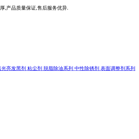
厚,产品质量保证,售后服务优异.
温光亮发黑剂
粘尘剂
脱脂除油系列
中性除锈剂
表面调整剂系列