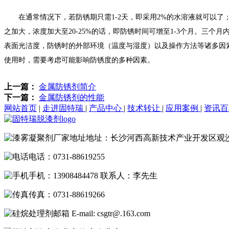
在通常情况下，若防锈期只需1-2天，即采用2%的水溶液就可以了；若
之加大，浓度加大至20-25%的话，即防锈时间可增至1-3个月。
表面光洁度，防锈时的外部环境（温度与湿度）以及操作方法等诸多因
使用时，需要考虑可能影响防锈度的多种因素。
上一篇：
金属防锈剂简介
下一篇：
金属防锈剂的性能
网站首页
|
走进固特瑞
|
产品中心
|
技术转让
|
应用案例
|
资讯
地址：长沙河西高新技术产业开发区观
电话：0731-88619255
手机：13908484478 联系人：李先生
传真：0731-88619266
E-mail: csgtr@.163.com