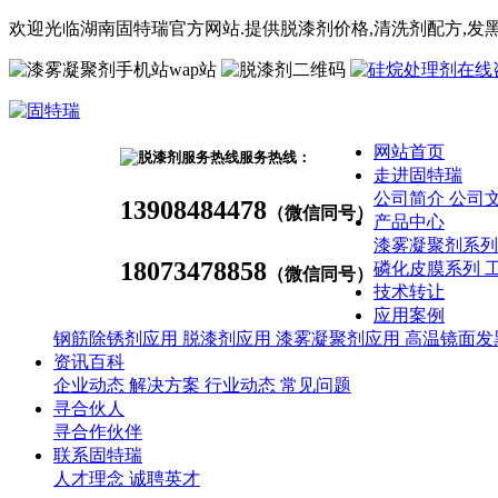
欢迎光临湖南固特瑞官方网站.提供脱漆剂价格,
清洗剂
配方
,发
wap站
网站首页
服务热线：
走进固特瑞
公司简介
公司
13908484478
（微信同号）
产品中心
漆雾凝聚剂系
18073478858
磷化皮膜系列
（微信同号）
技术转让
应用案例
钢筋除锈剂应用
脱漆剂应用
漆雾凝聚剂应用
高温镜面发
资讯百科
企业动态
解决方案
行业动态
常见问题
寻合伙人
寻合作伙伴
联系固特瑞
人才理念
诚聘英才