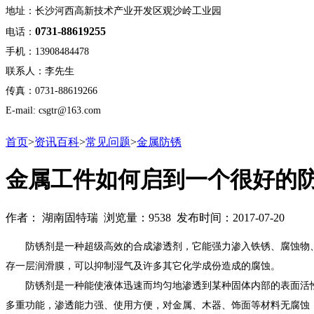
地址：长沙河西高新技术产业开发区观沙岭工业园
0731-88619255
电话：
手机：13908484478
联系人：李先生
传真：0731-88619266
E-mail: csgtr@163.com
首页
>
资讯百科
>
常见问题
>
金属防锈
金属工件如何启到一个很好的防
作者： 湖南固特瑞 浏览量：9538 发布时间：2017-07-20
防锈剂是一种超级高效的合成渗透剂，它能强力渗入铁锈、腐蚀物、
存一层润滑膜，可以抑制湿气及许多其它化学成份造成的腐蚀。
防锈剂是一种能使液体迅速而均匀地渗透到某种固体内部的表面活性
多重功能，渗透能力强、使用方便，对金属、木器、饰面等材料无腐蚀