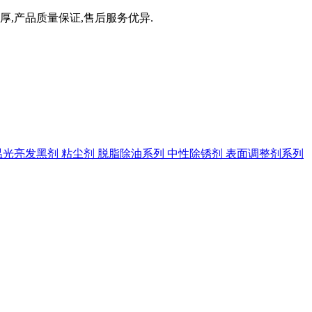
厚,产品质量保证,售后服务优异.
温光亮发黑剂
粘尘剂
脱脂除油系列
中性除锈剂
表面调整剂系列