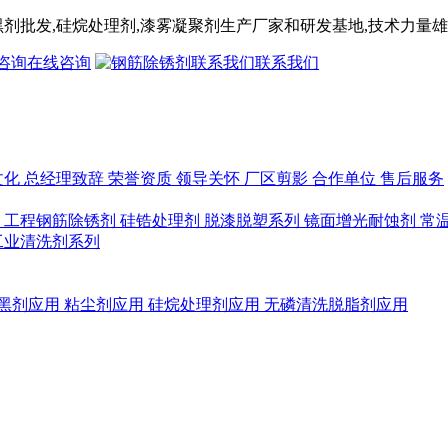
黑剂
批发,
硅烷处理剂
,漆雾凝聚剂
生产厂家和研发基地,技术力量雄
在线咨询
联系我们
文化
总经理致辞
荣誉资质
领导关怀
厂区剪影
合作单位
售后服务
列
工程钢筋除锈剂
硅锆处理剂
脱漆脱塑系列
镜面增光耐蚀剂
常
工业清洗剂系列
黑剂应用
粘尘剂应用
硅烷处理剂应用
无磷清洗脱脂剂应用