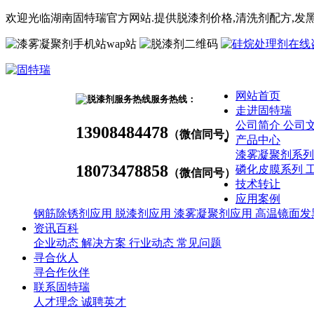
欢迎光临湖南固特瑞官方网站.提供脱漆剂价格,
清洗剂
配方
,发
wap站
网站首页
服务热线：
走进固特瑞
公司简介
公司
13908484478
（微信同号）
产品中心
漆雾凝聚剂系
18073478858
磷化皮膜系列
（微信同号）
技术转让
应用案例
钢筋除锈剂应用
脱漆剂应用
漆雾凝聚剂应用
高温镜面发
资讯百科
企业动态
解决方案
行业动态
常见问题
寻合伙人
寻合作伙伴
联系固特瑞
人才理念
诚聘英才