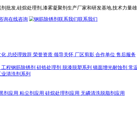
黑剂
批发,
硅烷处理剂
,漆雾凝聚剂
生产厂家和研发基地,技术力量雄
在线咨询
联系我们
文化
总经理致辞
荣誉资质
领导关怀
厂区剪影
合作单位
售后服务
列
工程钢筋除锈剂
硅锆处理剂
脱漆脱塑系列
镜面增光耐蚀剂
常
工业清洗剂系列
黑剂应用
粘尘剂应用
硅烷处理剂应用
无磷清洗脱脂剂应用