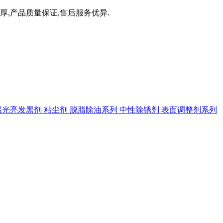
厚,产品质量保证,售后服务优异.
温光亮发黑剂
粘尘剂
脱脂除油系列
中性除锈剂
表面调整剂系列