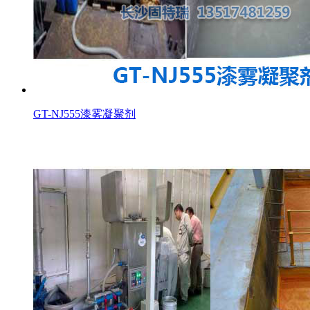
GT-NJ555漆雾凝聚剂