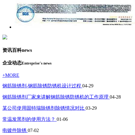
资讯百科
news
企业动态
Entreprise's news
+MORE
钢筋除锈剂-钢筋除锈防锈机设计过程
04-29
钢筋除锈剂厂家来讲解钢筋除锈防锈机的工作原理
04-28
某公司使用固特瑞除锈剂除锈情况对比
03-29
常温发黑剂的使用方法？
01-06
电镀件除锈
07-02