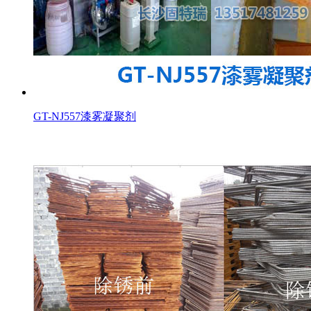
GT-NJ557漆雾凝聚剂