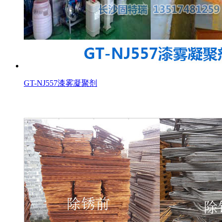
GT-NJ557漆雾凝聚剂