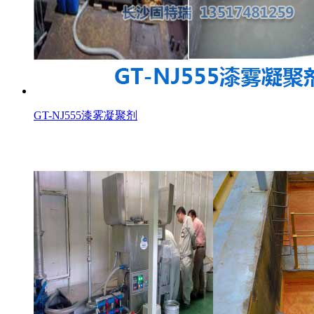
GT-NJ555漆雾凝聚剂