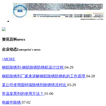
资讯百科
news
企业动态
Entreprise's news
+MORE
钢筋除锈剂-钢筋除锈防锈机设计过程
04-29
钢筋除锈剂厂家来讲解钢筋除锈防锈机的工作原理
04-28
某公司使用固特瑞除锈剂除锈情况对比
03-29
常温发黑剂的使用方法？
01-06
电镀件除锈
07-02