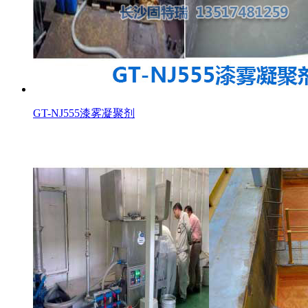
GT-NJ555漆雾凝聚剂