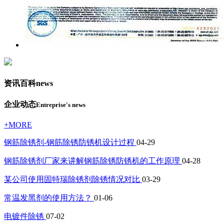
资讯百科
news
企业动态
Entreprise's news
+MORE
钢筋除锈剂-钢筋除锈防锈机设计过程
04-29
钢筋除锈剂厂家来讲解钢筋除锈防锈机的工作原理
04-28
某公司使用固特瑞除锈剂除锈情况对比
03-29
常温发黑剂的使用方法？
01-06
电镀件除锈
07-02