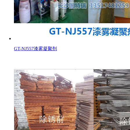
GT-NJ557漆雾凝聚剂