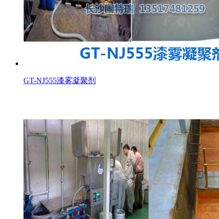
GT-NJ555漆雾凝聚剂