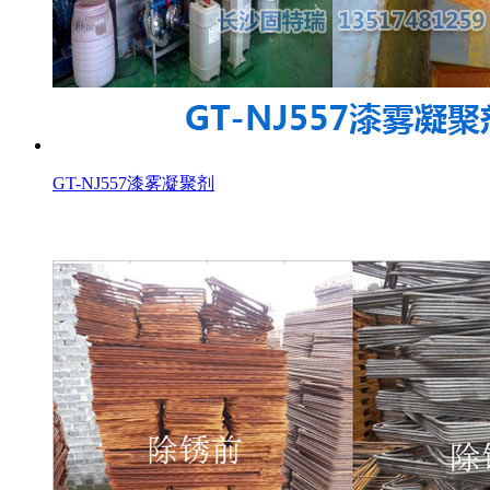
GT-NJ557漆雾凝聚剂