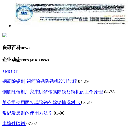
资讯百科
news
企业动态
Entreprise's news
+MORE
钢筋除锈剂-钢筋除锈防锈机设计过程
04-29
钢筋除锈剂厂家来讲解钢筋除锈防锈机的工作原理
04-28
某公司使用固特瑞除锈剂除锈情况对比
03-29
常温发黑剂的使用方法？
01-06
电镀件除锈
07-02