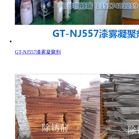
GT-NJ557漆雾凝聚剂