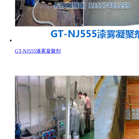
GT-NJ555漆雾凝聚剂