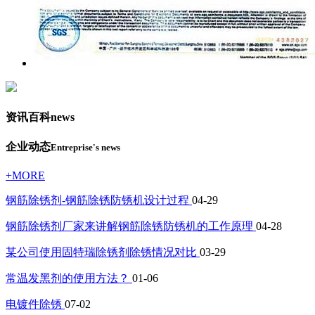
资讯百科
news
企业动态
Entreprise's news
+MORE
钢筋除锈剂-钢筋除锈防锈机设计过程
04-29
钢筋除锈剂厂家来讲解钢筋除锈防锈机的工作原理
04-28
某公司使用固特瑞除锈剂除锈情况对比
03-29
常温发黑剂的使用方法？
01-06
电镀件除锈
07-02