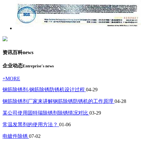
资讯百科
news
企业动态
Entreprise's news
+MORE
钢筋除锈剂-钢筋除锈防锈机设计过程
04-29
钢筋除锈剂厂家来讲解钢筋除锈防锈机的工作原理
04-28
某公司使用固特瑞除锈剂除锈情况对比
03-29
常温发黑剂的使用方法？
01-06
电镀件除锈
07-02