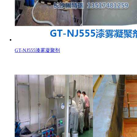
GT-NJ555漆雾凝聚剂