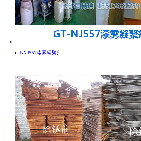
GT-NJ557漆雾凝聚剂