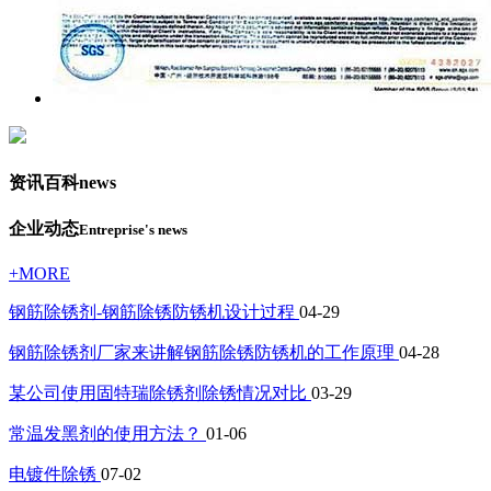
资讯百科
news
企业动态
Entreprise's news
+MORE
钢筋除锈剂-钢筋除锈防锈机设计过程
04-29
钢筋除锈剂厂家来讲解钢筋除锈防锈机的工作原理
04-28
某公司使用固特瑞除锈剂除锈情况对比
03-29
常温发黑剂的使用方法？
01-06
电镀件除锈
07-02