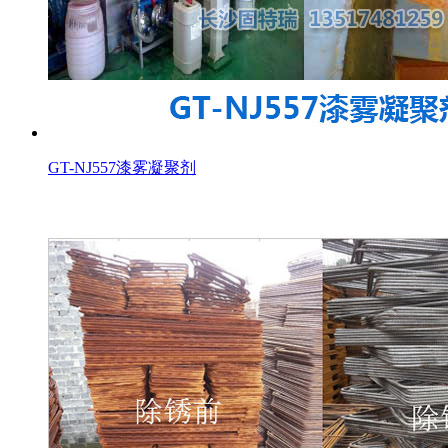
GT-NJ557漆雾凝聚剂