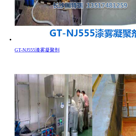
GT-NJ555漆雾凝聚剂