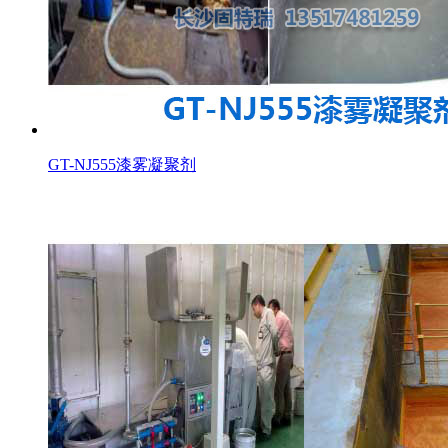
GT-NJ555漆雾凝聚剂