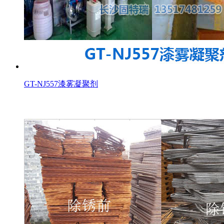
GT-NJ557漆雾凝聚剂