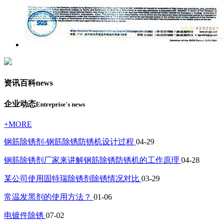
资讯百科
news
企业动态
Entreprise's news
+MORE
钢筋除锈剂-钢筋除锈防锈机设计过程
04-29
钢筋除锈剂厂家来讲解钢筋除锈防锈机的工作原理
04-28
某公司使用固特瑞除锈剂除锈情况对比
03-29
常温发黑剂的使用方法？
01-06
电镀件除锈
07-02