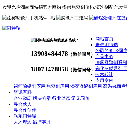
欢迎光临湖南固特瑞官方网站.提供脱漆剂价格,
清洗剂
配方
,发
wap站
网站首页
服务热线：
走进固特瑞
公司简介
公司
13908484478
（微信同号）
产品中心
漆雾凝聚剂系
18073478858
磷化皮膜系列
（微信同号）
技术转让
应用案例
钢筋除锈剂应用
脱漆剂应用
漆雾凝聚剂应用
高温镜面发
资讯百科
企业动态
解决方案
行业动态
常见问题
寻合伙人
寻合作伙伴
联系固特瑞
人才理念
诚聘英才