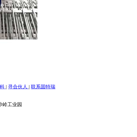
百科
|
寻合伙人
|
联系固特瑞
沙岭工业园