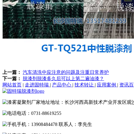
上一篇：
汽车清洗中应注意的问题及注重日常养护
下一篇：
脱漆剂脱漆多久后可以上第二遍油漆？
网站首页
|
走进固特瑞
|
产品中心
|
技术转让
|
应用案例
|
资讯
地址：长沙河西高新技术产业开发区观
电话：0731-88619255
手机：13908484478 联系人：李先生