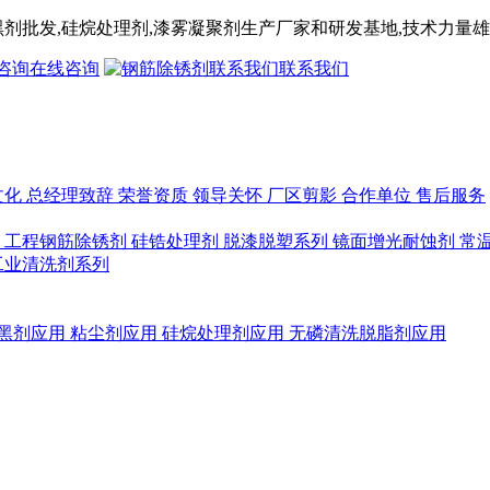
黑剂
批发,
硅烷处理剂
,漆雾凝聚剂
生产厂家和研发基地,技术力量雄
在线咨询
联系我们
文化
总经理致辞
荣誉资质
领导关怀
厂区剪影
合作单位
售后服务
列
工程钢筋除锈剂
硅锆处理剂
脱漆脱塑系列
镜面增光耐蚀剂
常
工业清洗剂系列
黑剂应用
粘尘剂应用
硅烷处理剂应用
无磷清洗脱脂剂应用