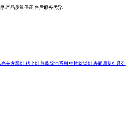
厚,产品质量保证,售后服务优异.
温光亮发黑剂
粘尘剂
脱脂除油系列
中性除锈剂
表面调整剂系列